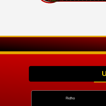
Ridho