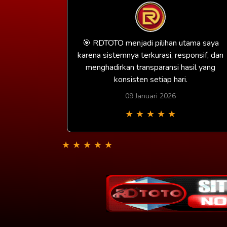
🎯 RDTOTO menjadi pilihan utama saya
karena sistemnya terkurasi, responsif, dan
menghadirkan transparansi hasil yang
konsisten setiap hari.
09 Januari 2026
★
★
★
★
★
★
★
★
★
★