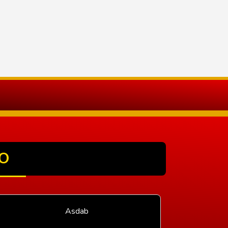
O
Asdab