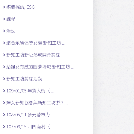
媒體採訪, ESG
課程
活動
結合永續倡導女權 新知工坊 ...
新知工坊新址落成開幕剪綵
給婦女有感的圓夢場域 新知工坊 ...
新知工坊剪綵活動
109/01/05 年貨大街〈 ...
婦女新知協會與新知工坊 於7 ...
108/05/11 多元馨市力 ...
107/09/15 四四南村〈 ...