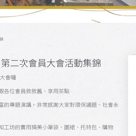
錦
 第二次會員大會活動集錦
員大會囉
跟各位會員敘敘舊、享用茶點
富的專題演講，非常感謝大家對環保議題、社會永
知工坊的實用精美小筆袋、圍裙、托特包、購物