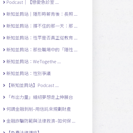
Podcast｜【戀愛急診室 ...
新知並肩站｜隱形時薪背後：長照 ...
新知並肩站：撐不住的那一天：那 ...
新知並肩站：性平是否真正從教育 ...
新知並肩站：那些職場中的「隱性 ...
新知並肩站：WeTogethe ...
新知並肩站：性別爭議
【新知並肩站】Podcast ...
「布出力量」縫紉夢想走上伸展台
何謂金融剝削–用信託來規劃財產
金融詐騙防範與法律救濟–如何保 ...
【免費法律講座】