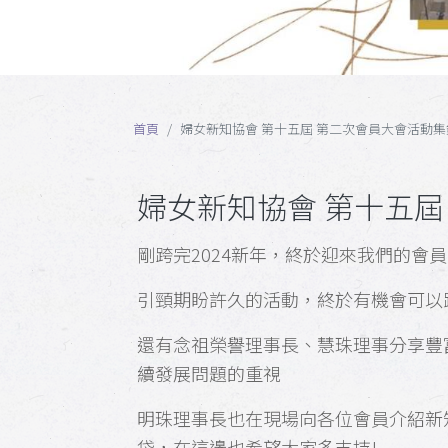
首頁
婦女新知協會 第十五屆 第二次會員大會活動集
婦女新知協會 第十五屆
剛跨完2024新年，終於迎來我們的會
引頸期盼許久的活動，終於有機會可以
還有念祖榮譽理事長、慧珠理事分享豐
續發展問題的重視
明珠理事長也在現場向各位會員介紹新
袋，在這邊也希望大家多支持!