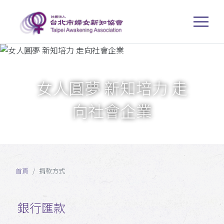
女人圓夢 新知培力 走
向社會企業
首頁
捐款方式
銀行匯款