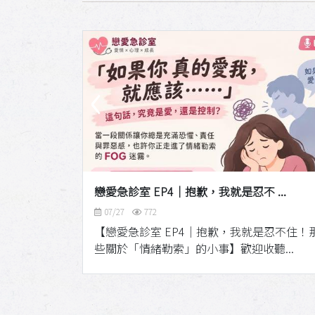
‹
..
戀愛急診室 EP4｜抱歉，我就是忍不 ...
07/27
772
大學公益傳播
【戀愛急診室 EP4｜抱歉，我就是忍不住！
享布口...
些關於「情緒勒索」的小事】歡迎收聽...