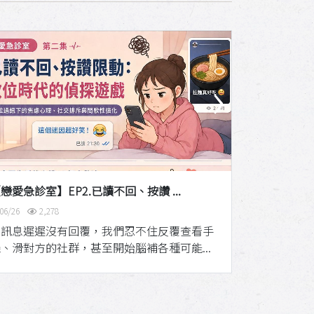
›
戀愛急診室】EP2.已讀不回、按讚 ...
【新知並肩站 P
06/26
2,278
06/18
2,4
當訊息遲遲沒有回覆，我們忍不住反覆查看手
?️【新知並肩
、滑對方的社群，甚至開始腦補各種可能...
搞定家務事】