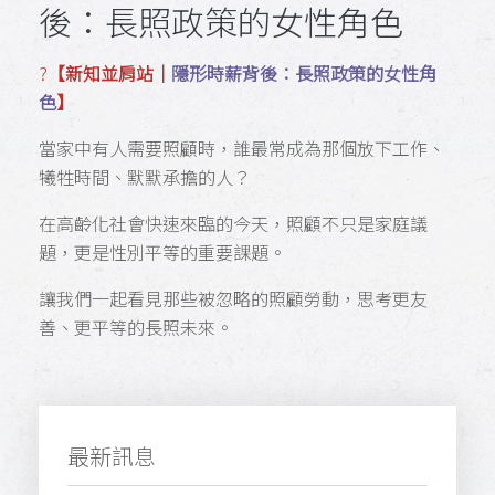
後：長照政策的女性角色
?️
【新知並肩站｜
隱形時薪背後：長照政策的女性角
色
】
當家中有人需要照顧時，誰最常成為那個放下工作、
犧牲時間、默默承擔的人？
在高齡化社會快速來臨的今天，照顧不只是家庭議
題，更是性別平等的重要課題。
讓我們一起看見那些被忽略的照顧勞動，思考更友
善、更平等的長照未來。
最新訊息