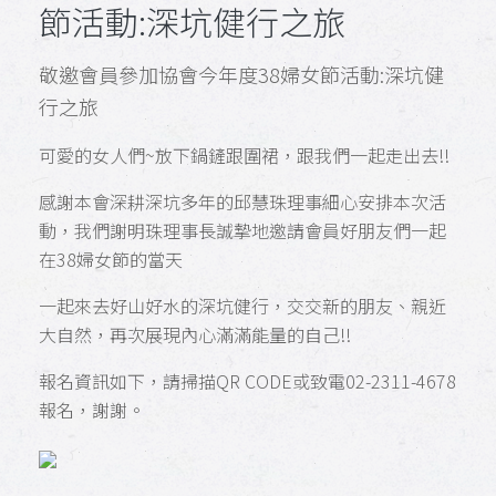
節活動:深坑健行之旅
敬邀會員參加協會今年度38婦女節活動:深坑健
行之旅
可愛的女人們~放下鍋鏟跟圍裙，跟我們一起走出去!!
感謝本會深耕深坑多年的邱慧珠理事細心安排本次活
動，我們謝明珠理事長誠摯地邀請會員好朋友們一起
在38婦女節的當天
一起來去好山好水的深坑健行，交交新的朋友、親近
大自然，再次展現內心滿滿能量的自己!!
報名資訊如下，請掃描QR CODE或致電02-2311-4678
報名，謝謝。