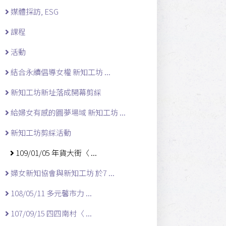
媒體採訪, ESG
課程
活動
結合永續倡導女權 新知工坊 ...
新知工坊新址落成開幕剪綵
給婦女有感的圓夢場域 新知工坊 ...
新知工坊剪綵活動
109/01/05 年貨大街〈 ...
婦女新知協會與新知工坊 於7 ...
108/05/11 多元馨市力 ...
107/09/15 四四南村〈 ...