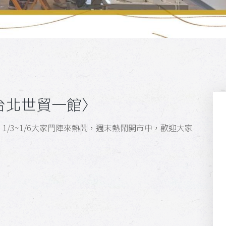
街〈台北世貿一館〉
，1/3~1/6大家鬥陣來熱鬧，週末熱鬧開市中，歡迎大家