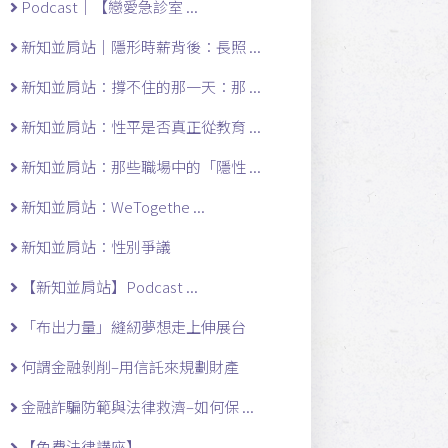
Podcast｜【戀愛急診室 ...
新知並肩站｜隱形時薪背後：長照 ...
新知並肩站：撐不住的那一天：那 ...
新知並肩站：性平是否真正從教育 ...
新知並肩站：那些職場中的「隱性 ...
新知並肩站：WeTogethe ...
新知並肩站：性別爭議
【新知並肩站】Podcast ...
「布出力量」縫紉夢想走上伸展台
何謂金融剝削–用信託來規劃財產
金融詐騙防範與法律救濟–如何保 ...
【免費法律講座】