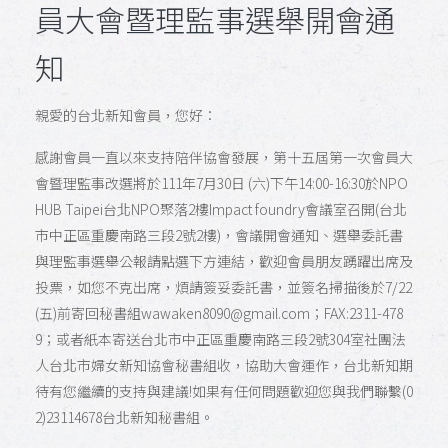
員大會暨理監事選舉開會通
知
親愛的台北新知會員，您好：
感謝會員一直以來支持陪伴協會發展，第十五屆第一次會員大
會暨理監事改選將於111年7月30日 (六)下午14:00-16:30於NPO
HUB Taipei台北NPO聚落2樓Impact foundry會議室召開(台北
市中正區重慶南路三段2號2樓)，會議開會通知、選舉委託書
與理監事選舉公報請點選下方連結，歡迎會員朋友踴躍出席及
投票，如您不克出席，煩請簽妥委託書，並簽名掃描後於7/22
(五)前寄回秘書組wawaken8090@gmail.com；FAX:2311-478
9；或者紙本寄送台北市中正區重慶南路三段2號304室社團法
人台北市婦女新知協會秘書組收，協助大會運作，台北新知期
待有您繼續的支持與建議!如果有任何問題歡迎您與我們聯繫(0
2)23114678台北新知秘書組。