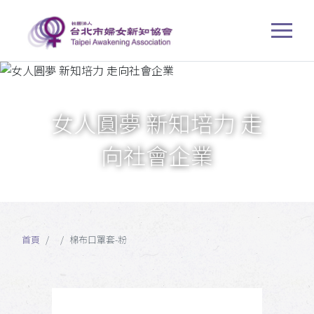
女人圓夢 新知培力 走
向社會企業
首頁
棉布口罩套-粉