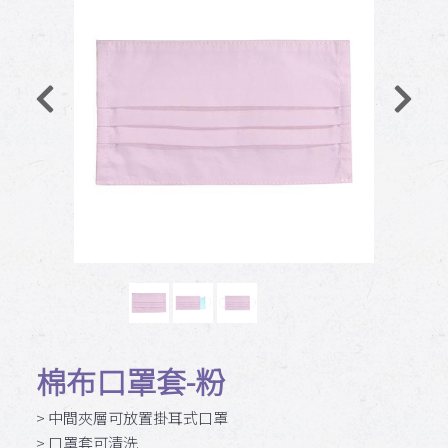
棉布口罩套-粉
> 中間夾層可放置掛耳式口罩
> 口罩套可清洗