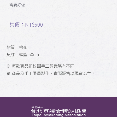
需要訂做
售價：NT$600
材質：棉布
尺寸：頭圍 50cm
※ 每款商品花紋因手工剪裁略有不同
※ 商品為手工限量製作，實際販售以現貨為主。