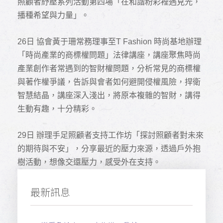
照顧者紓壓系列活動第四場「在和諧粉彩裡遇見光，
播種希望與力量」。
26
日 協會黃于珊常務理事至T Fashion 時尚基地辦理
「時尚產業的商標權問題」法律講座，講座聚焦時尚
產業創作者常遇到的智財權問題，分析常見的商標權
與著作權爭議，告訴與會者如何避開侵權風險，捍衛
智慧結晶，講座深入淺出，將原本複雜的智財，講得
生動有趣，十分精彩。
29
日 辦理手足照顧者支持工作坊「探討照顧者對未來
的期待與不安」，分享最近的壓力來源，透過戶外抱
樹活動，想像交還壓力，感受外在支持。
最新訊息