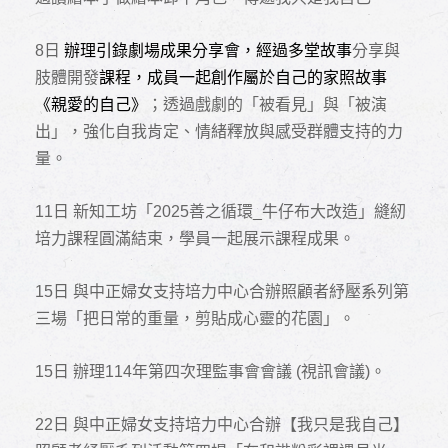
8
日
辦理引錄劇場成果分享會，經過多堂故事
分享與
肢體開發
課程，成員一起創作屬於自己的家照故事
《親愛的自己》
；透過戲劇的「被看見」與「被演
出」，強化自我肯定、情緒釋放與感受群體支持的力
量。
11
日 新知工坊「2025善之循環_牛仔布大改造」縫紉
培力課程圓滿結束，學員一起展示課程成果。
15
日 與中正婦女支持培力中心合辦照顧者紓壓系列第
三場「把日常的重量，剪貼成心靈的花園」。
15
日 辦理114年第四次理監事會會議 (視訊會議)。
22
日 與中正婦女支持培力中心合辦【我只是我自己】