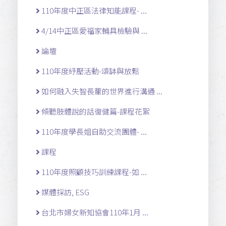
110年度中正區法律知能課程- ...
4/14中正區愛福家輔具檢驗與 ...
論壇
110年度紓壓活動-頌缽與放鬆
如何融入失智長輩的世界進行溝通 ...
傾聽肢體說的話復健篇-課程花絮
110年度學長姐自助交流團體- ...
課程
110年度照顧技巧訓練課程-如 ...
媒體採訪, ESG
台北市婦女新知協會110年1月 ...