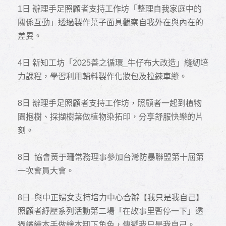
1
日 辦理手足照顧者支持工作坊「整理自我家庭中的
關係互動」透過製作葉子面具觀察自我外在與內在的
差異。
4
日 新知工坊「2025善之循環_牛仔布大改造」縫紉培
力課程，學習利用輔料製作化妝包及拉鍊車縫。
8
日 辦理手足照顧者支持工作坊，照顧者一起到植物
園抱樹、採擷樹葉做植物染拓印，分享舒服快樂的片
刻。
8
日 協會黃于珊常務理事參加台灣防暴聯盟第十屆第
一次會員大會。
8
日 與中正婦女支持培力中心合辦【我只是我自己】
照顧者紓壓系列活動第二場「在故事里暫停一下」透
過讀繪本手做繪本卸下角色，傳遞我只是我自己。