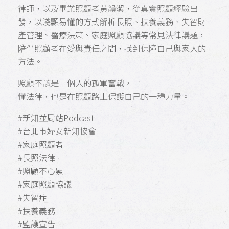
律師，以及畢業照顧者黃韻潔，從真實照顧經驗出
發，以淺顯易懂的方式解析長照、扶養義務、失智財
產管理、醫療決策、家庭照顧協議等常見法律議題，
陪伴照顧者在愛與責任之間，找到保障自己與家人的
方法。
照顧不該是一個人的孤軍奮戰，
懂法律，也是在照顧路上保護自己的一種力量。
#新知並肩站Podcast
#台北市婦女新知協會
#家庭照顧者
#長照法律
#照顧不心累
#家庭照顧協議
#失智症
#扶養義務
#監護宣告