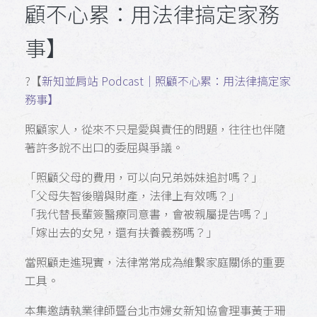
顧不心累：用法律搞定家務
事】
?️【
新知並肩站 Podcast｜照顧不心累：用法律搞定家
務事】
照顧家人，從來不只是愛與責任的問題，往往也伴隨
著許多說不出口的委屈與爭議。
「照顧父母的費用，可以向兄弟姊妹追討嗎？」
「父母失智後贈與財產，法律上有效嗎？」
「我代替長輩簽醫療同意書，會被親屬提告嗎？」
「嫁出去的女兒，還有扶養義務嗎？」
當照顧走進現實，法律常常成為維繫家庭關係的重要
工具。
本集邀請執業律師暨台北市婦女新知協會理事黃于珊