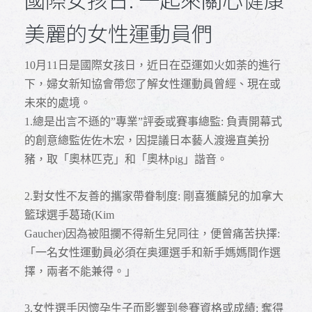
美麗的女性運動員們
10
月11日是國際女孩日，近日在亞運如火如荼的進行
下，婦女新知協會帶您了解女性運動員曾經、現在或
未來的處境。
1.
總是出言不遜的”專業”評委或賽事總監: 負責開幕式
的創意總監佐佐木宏，因提議日本藝人渡邊直美扮
豬，取「奧林匹克」和「奧林pig」諧音。
2.
對女性不友善的攜家帶眷制度: 剛喜獲麟兒的加拿大
籃球選手葛琦(Kim
Gaucher)
因為被阻攔不得新生兒同往，便曾痛苦抉擇:
「一名女性運動員必須在奥運選手和新手媽媽間作選
擇，兩者不能兼得。」
3.
女性選手因懷孕生子而影響到參賽資格或成績: 奪得