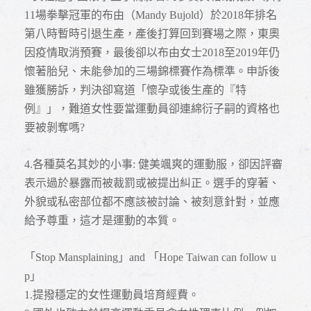
11場拳擊冠軍的布由（Mandy Bujold）於2018年排名
第八時暫時引退生產，產後打算回到賽場之際，東奧
因疫情取消預賽，最後卻以布由女士2018至2019年仍
懷著胎兒、未能參加的三場錦標賽作為標準。申訴後
雖獲勝訴，判決卻寫道「懷孕或後生產的『特
例』」，難道女性要當運動員卻連綿衍子嗣的資格也
要被剝奪嗎?
4.
各種莫名其妙的小事: 健美颯爽的運動服，卻因評審
表示過於暴露而被裁罰或被提出糾正。選手的穿著、
外貌或私密部位都不應該被討論、被刻意針對，並應
給予尊重，這才是運動的本質。
「Stop Mansplaining」and 「Hope Taiwan can follow u
p」
1.
提撥穩定的女性運動員培育經費。