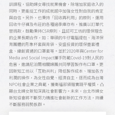
訓課程，協助婦女尋找就業機會，除增加家庭收入的
同時，更能從工作的成就感中加強女性對自我的肯定
與自信。另外，也秉持「回收再利用」的原則，運用
回收牛仔褲及布莊的各種過季庫存布，推廣以訂單代
替捐款，鼓勵秉持CSR原則、且認可工坊的環保理念
的企業長期合作，如：華碩的牛仔電腦提包、海洋保
育團體的形象杯套與背袋、安盛投資的環保壺套禮
盒、緯創資通的口罩套等。並於2020年與Center for
Media and Social Impact攜手防範Covid-19對人民的
危害，邀請尼泊爾相關婦團共同學習製作布口罩。更
因新知工坊以「互助共利」降低製作成本、增加各方
利潤的操作，為女性自覺、經濟自主，逐而成為台灣
NPO社會企業之典範，獲衛福部頒贈實踐平權獎，凸
顯台北婦女新知深具社會影響力。未來，台北市婦女
新知協會將不斷努力精進社會創新的工作方法，持續
不斷服務弱勢族群。