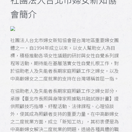
會簡介
社團法人台北市婦女新知協會是台灣地區重要婦女團
體之一，自1994年成立以來，以女人幫助女人為目
標，積極推動各項女性議題的研討與女性自覺系列課
程等活動，期待能在基層落實女性自覺扎根工作，對
於協助老人及失能者長期家庭照顧工作之婦女，以及
中高齡婦女之二度就業的支持在台灣堪稱首屈一指。
在協助老人及失能者長期家庭照顧工作之婦女部分，
承辦【臺北市長照與身障家照據點共融試辦計畫】提
供照顧技巧指導、紓壓活動、法律課程、心理協談
外，使其成為照顧者支持的重要力量。在中高齡婦女
之二度就業方面，成立「新知工坊」，其初衷便是為
中高齡婦女解決二度就業的問題，透過各種具體的職