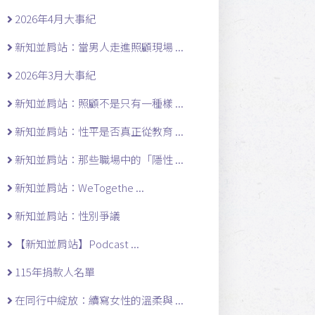
2026年4月大事紀
新知並肩站：當男人走進照顧現場 ...
2026年3月大事紀
新知並肩站：照顧不是只有一種樣 ...
新知並肩站：性平是否真正從教育 ...
新知並肩站：那些職場中的「隱性 ...
新知並肩站：WeTogethe ...
新知並肩站：性別爭議
【新知並肩站】Podcast ...
115年捐款人名單
在同行中綻放：續寫女性的溫柔與 ...