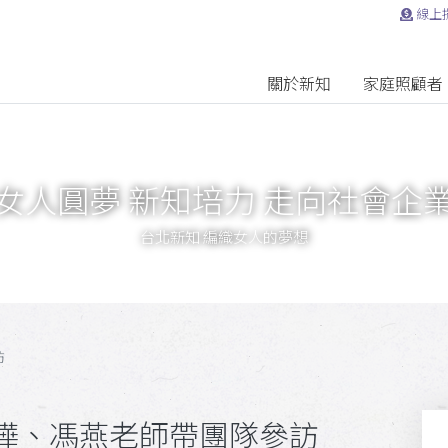
線上
關於新知
家庭照顧者
女人圓夢 新知培力 走向社會企
台北新知 編織女人的夢想
訪
樺、馮燕老師帶團隊參訪