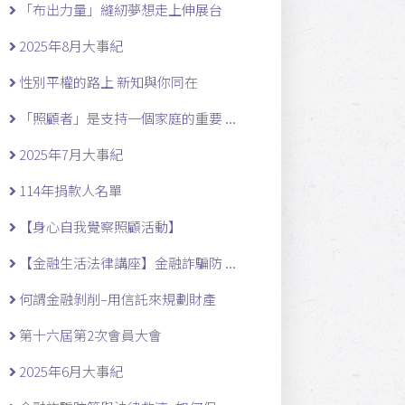
「布出力量」縫紉夢想走上伸展台
2025年8月大事紀
性別平權的路上 新知與你同在
「照顧者」是支持一個家庭的重要 ...
2025年7月大事紀
114年捐款人名單
【身心自我覺察照顧活動】
【金融生活法律講座】金融詐騙防 ...
何謂金融剝削–用信託來規劃財產
第十六屆第2次會員大會
2025年6月大事紀