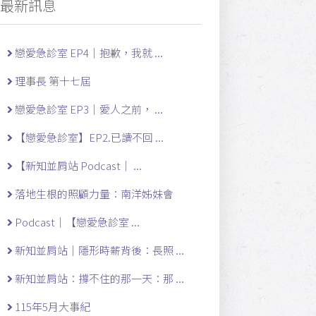
最新訊息
戀愛急診室 EP4｜抱歉，我就 ...
理事長 第十七屆
戀愛急診室 EP3｜愛人之前， ...
【戀愛急診室】EP2.已讀不回 ...
【新知並肩站 Podcast｜ ...
落地生根的照顧力量：南洋姊妹會
Podcast｜【戀愛急診室 ...
新知並肩站｜隱形時薪背後：長照 ...
新知並肩站：撐不住的那一天：那 ...
115年5月大事紀