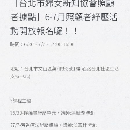
［台北市婦女新知協會照顧
者據點］6-7月照顧者紓壓活
動開放報名囉！！
時間：6/30、7/7，14:00-16:00
地點：台北市文山區萬和街8號1樓(心路台北社區生活
支持中心)
?課程主題
?6/30-禪繞畫紓壓單元，講師:洪韻璇 老師
?7/7-芳香療法紓壓體驗，講師:侯富桂 老師