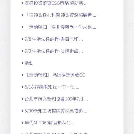
安盛投資落實ESG策略 協助新 ...
「律師＆身心科醫師＆資深照顧者 ...
［活動轉知］臺北慢時尚，你來說 ...
9/8 生活法律課程-與自己和 ...
9/3 生活法律課程-法院訴訟 ...
活動
【活動轉知】 媽媽夢想勇敢GO
8/18 認識未知我、你、他 ...
台北市婦女新知協會109年7月 ...
5/30新知工坊揭牌剪綵典禮影 ...
年代MIT360節目於8/11 ...