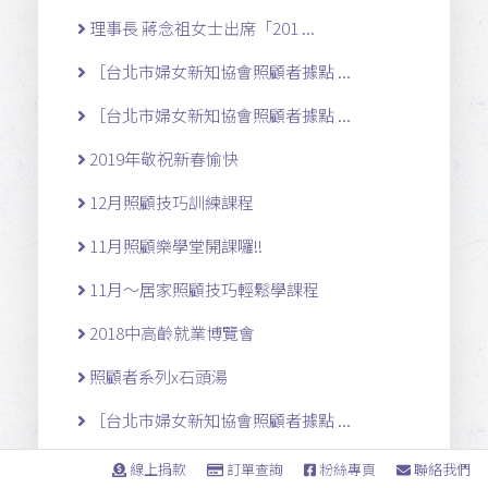
理事長 蔣念祖女士出席「201 ...
［台北市婦女新知協會照顧者據點 ...
［台北市婦女新知協會照顧者據點 ...
2019年敬祝新春愉快
12月照顧技巧訓練課程
11月照顧樂學堂開課囉!!
11月～居家照顧技巧輕鬆學課程
2018中高齡就業博覽會
照顧者系列x石頭湯
［台北市婦女新知協會照顧者據點 ...
[電腦/手機APP操作]雲端生 ...
線上捐款
訂單查詢
粉絲專頁
聯絡我們