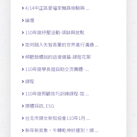
4/14中正區愛福家輔具檢驗與 ...
論壇
110年度紓壓活動-頌缽與放鬆
如何融入失智長輩的世界進行溝通 ...
傾聽肢體說的話復健篇-課程花絮
110年度學長姐自助交流團體- ...
課程
110年度照顧技巧訓練課程-如 ...
媒體採訪, ESG
台北市婦女新知協會110年1月 ...
新年新氣象，牛轉乾坤好運到！婦 ...