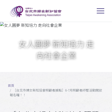
女人圓夢 新知培力 走
向社會企業
首頁
［台北市婦女新知協會照顧者據點］6-7月照顧者紓壓活動開放
報名囉！！