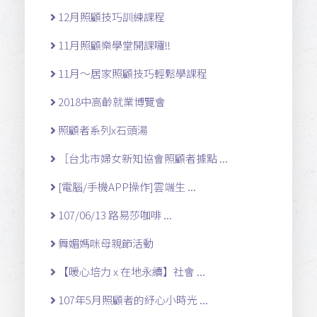
12月照顧技巧訓練課程
11月照顧樂學堂開課囉!!
11月～居家照顧技巧輕鬆學課程
2018中高齡就業博覽會
照顧者系列x石頭湯
［台北市婦女新知協會照顧者據點 ...
[電腦/手機APP操作]雲端生 ...
107/06/13 路易莎咖啡 ...
舞媚媽咪母親節活動
【暖心培力 x 在地永續】社會 ...
107年5月照顧者的紓心小時光 ...