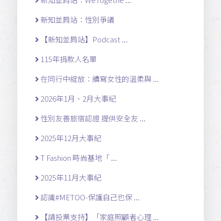
新知並肩站：性別爭議
【新知並肩站】Podcast ...
115年捐款人名單
在同行中綻放：續寫女性的溫柔與 ...
2026年1月、2月大事紀
性別友善旅宿認證 提供安全友 ...
2025年12月大事紀
T Fashion 時尚基地「 ...
2025年11月大事紀
認識#METOO-保護自己也保 ...
【請投票支持】「家庭照顧者心理 ...