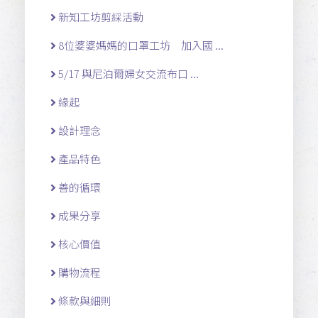
新知工坊剪綵活動
8位婆婆媽媽的口罩工坊 加入國 ...
5/17 與尼泊爾婦女交流布口 ...
緣起
設計理念
產品特色
善的循環
成果分享
核心價值
購物流程
條款與細則