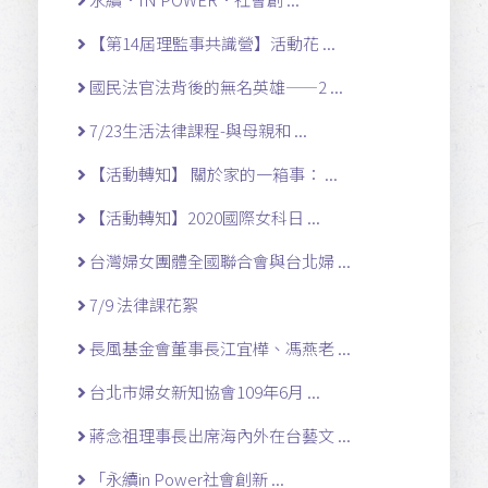
【第14屆理監事共識營】活動花 ...
國民法官法背後的無名英雄——2 ...
7/23生活法律課程-與母親和 ...
【活動轉知】 關於家的一箱事： ...
【活動轉知】2020國際女科日 ...
台灣婦女團體全國聯合會與台北婦 ...
7/9 法律課花絮
長風基金會董事長江宜樺、馮燕老 ...
台北市婦女新知協會109年6月 ...
蔣念祖理事長出席海內外在台藝文 ...
「永續in Power社會創新 ...