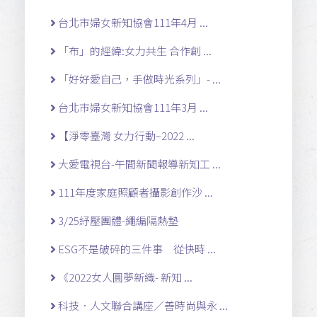
台北市婦女新知協會111年4月 ...
「布」的經緯:女力共生 合作創 ...
「好好愛自己，手做時光系列」- ...
台北市婦女新知協會111年3月 ...
【淨零臺灣 女力行動~2022 ...
大愛電視台-午間新聞報導新知工 ...
111年度家庭照顧者攝影創作沙 ...
3/25紓壓團體-繩編隔熱墊
ESG不是破碎的三件事 從快時 ...
《2022女人圓夢新織- 新知 ...
科技．人文聯合講座／善時尚與永 ...