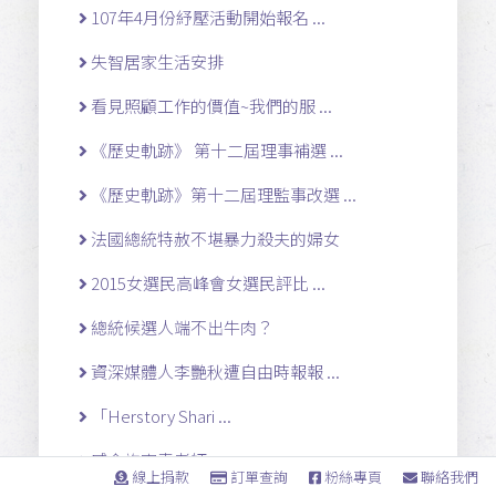
107年4月份紓壓活動開始報名 ...
失智居家生活安排
看見照顧工作的價值~我們的服 ...
《歷史軌跡》 第十二屆理事補選 ...
《歷史軌跡》第十二屆理監事改選 ...
法國總統特赦不堪暴力殺夫的婦女
2015女選民高峰會女選民評比 ...
總統候選人端不出牛肉？
資深媒體人李艷秋遭自由時報報 ...
「Herstory Shari ...
感念施寄青老師
線上捐款
訂單查詢
粉絲專頁
聯絡我們