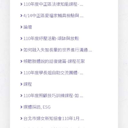
110年度中正區法律知能課程- ...
4/14中正區愛福家輔具檢驗與 ...
論壇
110年度紓壓活動-頌缽與放鬆
如何融入失智長輩的世界進行溝通 ...
傾聽肢體說的話復健篇-課程花絮
110年度學長姐自助交流團體- ...
課程
110年度照顧技巧訓練課程-如 ...
媒體採訪, ESG
台北市婦女新知協會110年1月 ...