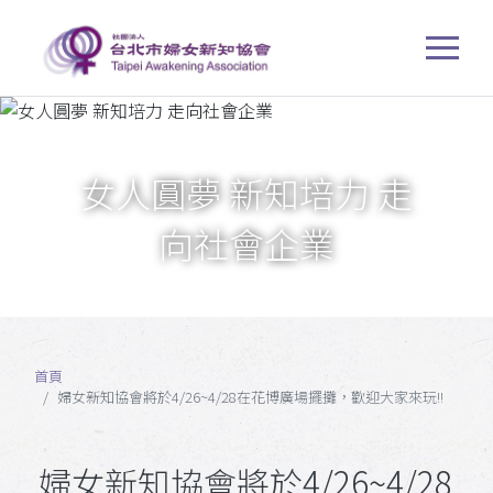
女人圓夢 新知培力 走
向社會企業
首頁
婦女新知協會將於4/26~4/28在花博廣場擺攤，歡迎大家來玩!!
婦女新知協會將於4/26~4/28