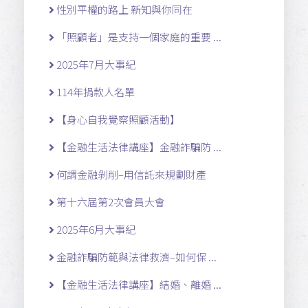
性別平權的路上 新知與你同在
「照顧者」是支持一個家庭的重要 ...
2025年7月大事紀
114年捐款人名單
【身心自我覺察照顧活動】
【金融生活法律講座】金融詐騙防 ...
何謂金融剝削–用信託來規劃財產
第十六屆第2次會員大會
2025年6月大事紀
金融詐騙防範與法律救濟–如何保 ...
【金融生活法律講座】結婚、離婚 ...