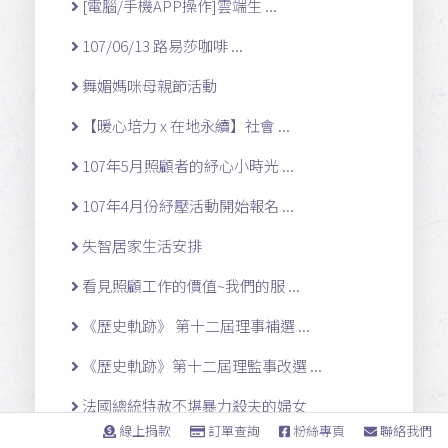
[電腦/手機APP操作]雲端生 ...
107/06/13 路易莎咖啡 ...
舞媚媽咪母親節活動
【暖心培力 x 在地永續】社會 ...
107年5月照顧者的紓心小時光 ...
107年4月份紓壓活動開始報名 ...
失智居家生活安排
看見照顧工作的價值~我們的服 ...
《歷史軌跡》 第十二屆理事補選 ...
《歷史軌跡》第十二屆理監事改選 ...
法國總統特赦不堪暴力殺夫的婦女
線上捐款
訂單查詢
粉絲專頁
聯絡我們
2015女選民高峰會女選民評比 ...