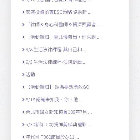
安盛投資落實ESG策略 協助新 ...
「律師＆身心科醫師＆資深照顧者 ...
［活動轉知］臺北慢時尚，你來說 ...
9/8 生活法律課程-與自己和 ...
9/3 生活法律課程-法院訴訟 ...
活動
【活動轉知】 媽媽夢想勇敢GO
8/18 認識未知我、你、他 ...
台北市婦女新知協會109年7月 ...
5/30新知工坊揭牌剪綵典禮影 ...
年代MIT360節目於8/11 ...