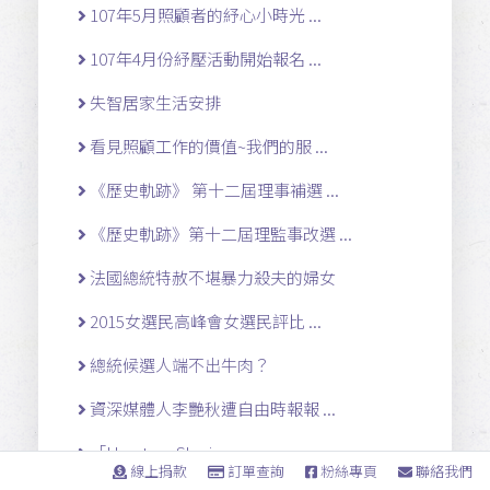
107年5月照顧者的紓心小時光 ...
107年4月份紓壓活動開始報名 ...
失智居家生活安排
看見照顧工作的價值~我們的服 ...
《歷史軌跡》 第十二屆理事補選 ...
《歷史軌跡》第十二屆理監事改選 ...
法國總統特赦不堪暴力殺夫的婦女
2015女選民高峰會女選民評比 ...
總統候選人端不出牛肉？
資深媒體人李艷秋遭自由時報報 ...
「Herstory Shari ...
線上捐款
訂單查詢
粉絲專頁
聯絡我們