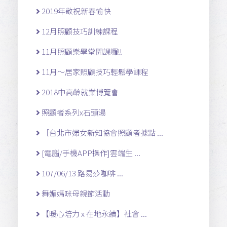
2019年敬祝新春愉快
12月照顧技巧訓練課程
11月照顧樂學堂開課囉!!
11月～居家照顧技巧輕鬆學課程
2018中高齡就業博覽會
照顧者系列x石頭湯
［台北市婦女新知協會照顧者據點 ...
[電腦/手機APP操作]雲端生 ...
107/06/13 路易莎咖啡 ...
舞媚媽咪母親節活動
【暖心培力 x 在地永續】社會 ...