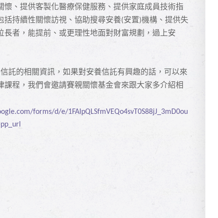
關懷、提供客製化醫療保健服務、提供家庭成員技術指
包括持續性關懷訪視、協助搜尋安養
安置
機構、提供失
(
)
位長者，能提前、或更理性地面對財富規劃，過上安
養信託的相關資訊，如果對安養信託有興趣的話，可以來
律課程，我們會邀請賽親關懷基金會來跟大家多介紹相
.google.com/forms/d/e/1FAIpQLSfmVEQo4svT0S88jJ_3mD0ou
pp_url