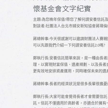
懷基金會文字紀實
主題
為您晚年保值
帶您了解何謂安養信託
:
!
對談者
社團法人台北市婦女新知協會蔣瑋倫
:
蔣總幹事
今天很感謝可以邀請財團法人賽親
:
可以先跟我們介紹一下何謂安養信託
嗎
2.0
?
鄭執行長
安養信託簡單來說，是一種由長者
:
理，以實現財富保值、遺產規劃、以及長者
更有效地安排資產運用，同時確保未來的遺
蔣總幹事
長者的經濟狀況是很多長輩很擔憂
:
鄭執行長
大家可能會覺得長者才會需要信託
:
託。信託不僅適用於高齡者，亦適合於擁有