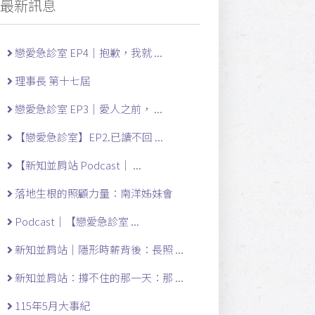
最新訊息
戀愛急診室 EP4｜抱歉，我就 ...
理事長 第十七屆
戀愛急診室 EP3｜愛人之前， ...
【戀愛急診室】EP2.已讀不回 ...
【新知並肩站 Podcast｜ ...
落地生根的照顧力量：南洋姊妹會
Podcast｜【戀愛急診室 ...
新知並肩站｜隱形時薪背後：長照 ...
新知並肩站：撐不住的那一天：那 ...
115年5月大事紀