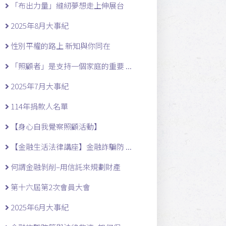
「布出力量」縫紉夢想走上伸展台
2025年8月大事紀
性別平權的路上 新知與你同在
「照顧者」是支持一個家庭的重要 ...
2025年7月大事紀
114年捐款人名單
【身心自我覺察照顧活動】
【金融生活法律講座】金融詐騙防 ...
何謂金融剝削–用信託來規劃財產
第十六屆第2次會員大會
2025年6月大事紀