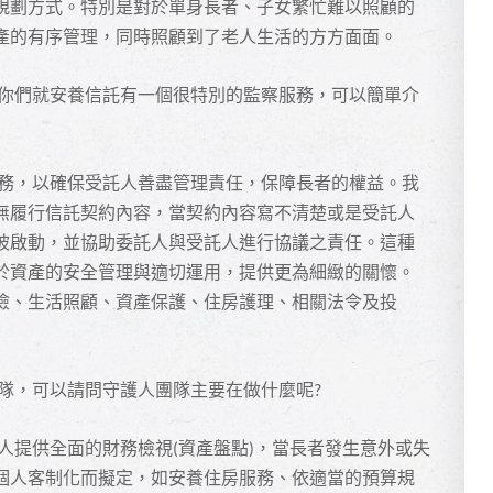
規劃方式。特別是對於單身長者、子女繁忙難以照顧的
產的有序管理，同時照顧到了老人生活的方方面面。
你們就安養信託有一個很特別的監察服務，可以簡單介
務，以確保受託人善盡管理責任，保障長者的權益。我
無履行信託契約內容，當契約內容寫不清楚或是受託人
被啟動，並協助委託人與受託人進行協議之責任。這種
於資產的安全管理與適切運用，提供更為細緻的關懷。
險、生活照顧、資產保護、住房護理、相關法令及投
隊，可以請問守護人團隊主要在做什麼呢
?
人提供全面的財務檢視
資產盤點
，當長者發生意外或失
(
)
個人客制化而擬定，如安養住房服務、依適當的預算規