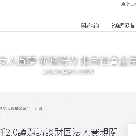
線上
關於新知
家庭照顧者
女人圓夢 新知培力 走向社會企
台北新知 編織女人的夢想
人賽親關懷基金會文字紀實
2.0議題訪談財團法人賽親關