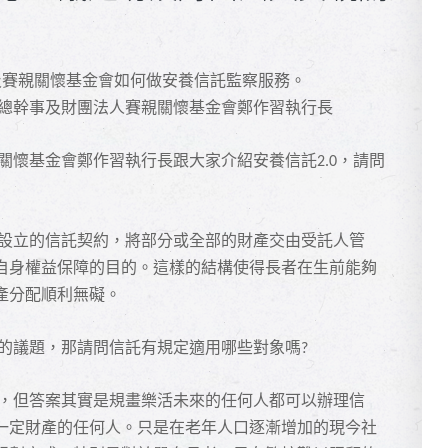
及賽親關懷基金會如何做安養信託監察服務。
總幹事及財團法人賽親關懷基金會鄭作習執行長
關懷基金會鄭作習執行長跟大家介紹安養信託
，請問
2.0
設立的信託契約，將部分或全部的財產交由受託人管
自身權益保障的目的。這樣的結構使得長者在生前能夠
產分配順利無礙。
的議題，那請問信託有規定適用哪些對象嗎
?
，但答案其實是規畫樂活未來的任何人都可以辦理信
一定財產的任何人。只是在老年人口逐漸增加的現今社