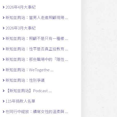
2026年4月大事紀
新知並肩站：當男人走進照顧現場 ...
2026年3月大事紀
新知並肩站：照顧不是只有一種樣 ...
新知並肩站：性平是否真正從教育 ...
新知並肩站：那些職場中的「隱性 ...
新知並肩站：WeTogethe ...
新知並肩站：性別爭議
【新知並肩站】Podcast ...
115年捐款人名單
在同行中綻放：續寫女性的溫柔與 ...