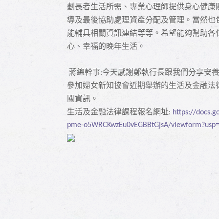
劃長者生活所需、專業心理師提供身心健康
導及最後協助處理資產分配及管理。當然也
能輔具相關資訊連結等等。希望能夠幫助各
心、幸福的晚年生活。
蔣總幹事
今天感謝鄭執行長跟我們分享安
:
參加婦女新知協會近期舉辦的生活及金融法
關資訊。
生活及金融法律課程報名網址
:
https://docs
pme-o5WRCKwzEu0vEGBBtGjsA/viewform?usp=