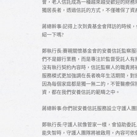
會，老人信託成為一種越來越受歡迎的財務
獨居長者，透過信託的方式，不僅確保了資
蔣總幹事
記得上次到貴基金會拜訪的時候，
:
紹一下嗎
?
鄭執行長
賽親關懷基金會的安養信託監察服
:
們不是銀行業務，而是專注於監督受託人有
沒有執行契約內容時，信託監察人的職責將
服務模式更加強調在長者晚年生活期間，對
因為每個家庭都是獨一無二的，不管醫療保
資，都在我們安養信託的範疇之中。
蔣總幹事
你們就安養信託服務設立守護人團
:
鄭執行長
守護人就像管家一樣，會協助委託
:
能失智時，守護人團隊將被啟用，內容可依