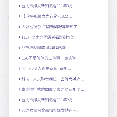
台北市婦女新知協會111年3月 ...
【淨零臺灣 女力行動~2022 ...
大愛電視台-午間新聞報導新知工 ...
111年度家庭照顧者攝影創作沙 ...
3/25紓壓團體-繩編隔熱墊
ESG不是破碎的三件事 從快時 ...
《2022女人圓夢新織- 新知 ...
科技．人文聯合講座／善時尚與永 ...
臺北進行式訪問臺北市婦女新知協 ...
台北市婦女新知協會111年2月 ...
38婦女節台北新知與婦女站在一 ...