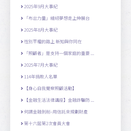
2025年9月大事紀
「布出力量」縫紉夢想走上伸展台
2025年8月大事紀
性別平權的路上 新知與你同在
「照顧者」是支持一個家庭的重要 ...
2025年7月大事紀
114年捐款人名單
【身心自我覺察照顧活動】
【金融生活法律講座】金融詐騙防 ...
何謂金融剝削–用信託來規劃財產
第十六屆第2次會員大會