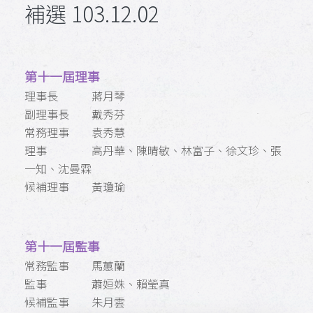
補選 103.12.02
第十一屆理事
理事長 蔣月琴
副理事長 戴秀芬
常務理事 袁秀慧
理事 高丹華、陳晴敏、林富子、徐文珍、張
一知、沈曼霖
候補理事 黃瓊瑜
第十一屆監事
常務監事 馬蕙蘭
監事 蕭姮姝、賴瑩真
候補監事 朱月雲