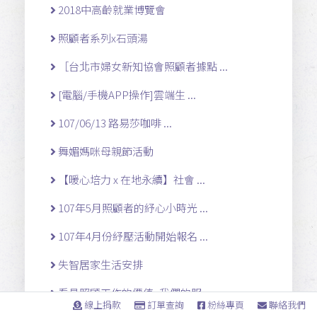
2018中高齡就業博覽會
照顧者系列x石頭湯
［台北市婦女新知協會照顧者據點 ...
[電腦/手機APP操作]雲端生 ...
107/06/13 路易莎咖啡 ...
舞媚媽咪母親節活動
【暖心培力 x 在地永續】社會 ...
107年5月照顧者的紓心小時光 ...
107年4月份紓壓活動開始報名 ...
失智居家生活安排
看見照顧工作的價值~我們的服 ...
線上捐款
訂單查詢
粉絲專頁
聯絡我們