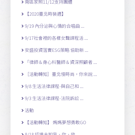
南區家照11/12支持團體
【2020臺北時裝週】
9/19 內分泌與心情的合唱曲 ...
9/17社會裡的各樣女聲課程活 ...
安盛投資落實ESG策略 協助新 ...
「律師＆身心科醫師＆資深照顧者 ...
［活動轉知］臺北慢時尚，你來說 ...
9/8 生活法律課程-與自己和 ...
9/3 生活法律課程-法院訴訟 ...
活動
【活動轉知】 媽媽夢想勇敢GO
8/18 認識未知我、你、他 ...