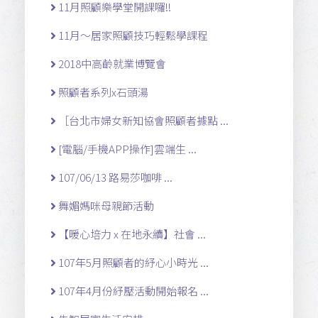
11月照顧樂學堂開課囉!!
11月～居家照顧技巧輕鬆學課程
2018中高齡就業博覽會
照顧者系列x石頭湯
［台北市婦女新知協會照顧者據點 ...
[電腦/手機APP操作]雲端生 ...
107/06/13 路易莎咖啡 ...
舞媚媽咪母親節活動
【暖心培力 x 在地永續】社會 ...
107年5月照顧者的紓心小時光 ...
107年4月份紓壓活動開始報名 ...