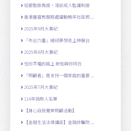
從銀髮族角度，淺談成人監護制度
香港基督教服務處躍動晚年社區照 ...
2025年9月大事紀
「布出力量」縫紉夢想走上伸展台
2025年8月大事紀
性別平權的路上 新知與你同在
「照顧者」是支持一個家庭的重要 ...
2025年7月大事紀
114年捐款人名單
【身心自我覺察照顧活動】
【金融生活法律講座】金融詐騙防 ...