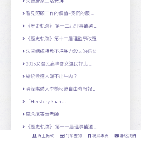
失智居家生活安排
看見照顧工作的價值~我們的服 ...
《歷史軌跡》 第十二屆理事補選 ...
《歷史軌跡》第十二屆理監事改選 ...
法國總統特赦不堪暴力殺夫的婦女
2015女選民高峰會女選民評比 ...
總統候選人端不出牛肉？
資深媒體人李艷秋遭自由時報報 ...
「Herstory Shari ...
感念施寄青老師
《歷史軌跡》 第十一屆理事補選 ...
線上捐款
訂單查詢
粉絲專頁
聯絡我們
聲明稿