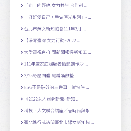
「布」的經緯:女力共生 合作創 ...
「好好愛自己，手做時光系列」- ...
台北市婦女新知協會111年3月 ...
【淨零臺灣 女力行動~2022 ...
大愛電視台-午間新聞報導新知工 ...
111年度家庭照顧者攝影創作沙 ...
3/25紓壓團體-繩編隔熱墊
ESG不是破碎的三件事 從快時 ...
《2022女人圓夢新織- 新知 ...
科技．人文聯合講座／善時尚與永 ...
臺北進行式訪問臺北市婦女新知協 ...