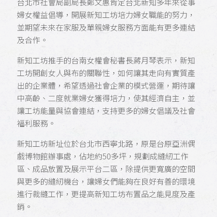
台北市社會局副局長鄭文惠肯定台北新知多年來從事
婦女權益倡導，開展新知工坊培力婦女職能的努力，
並期望未來在家服及單親婦女服務方面能有更多連結
及合作。
新知工坊推手的台南女權會秘書長蔣月琴表示，新知
工坊開創女人與布的關聯性，如何讓其走向有實質產
出的企業體，希望透過社會企業的模式營運，期待讓
中高齡、二度就業婦女獲得培力，使其經濟自主，並
讓工坊能量與協會連結，支持更多的婦女倡議及社會
福利服務。
新知工坊新址位於台北市西寧北路，原是台原亞洲偶
戲博物館辦事處，佔地約50多坪，規劃成縫紉工作
區、成品放置及展示平台二區，除提供更寬廣的空間
與更多的縫紉機台，讓婦女們能夠在良好有善的環境
進行裁縫工作，更提高新知工坊布置品之能見度及產
銷。