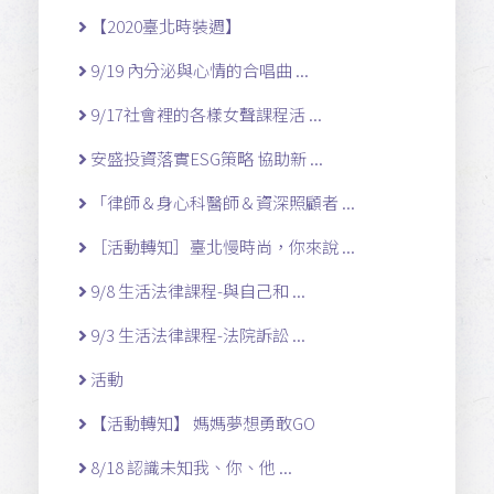
【2020臺北時裝週】
9/19 內分泌與心情的合唱曲 ...
9/17社會裡的各樣女聲課程活 ...
安盛投資落實ESG策略 協助新 ...
「律師＆身心科醫師＆資深照顧者 ...
［活動轉知］臺北慢時尚，你來說 ...
9/8 生活法律課程-與自己和 ...
9/3 生活法律課程-法院訴訟 ...
活動
【活動轉知】 媽媽夢想勇敢GO
8/18 認識未知我、你、他 ...