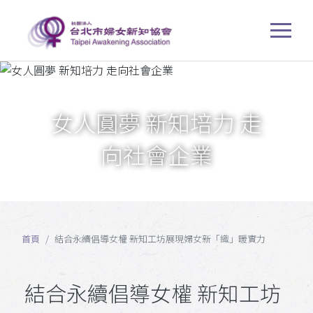
女人圓夢 新知培力 走
向社會企業
首頁
結合永續倡導女權 新知工坊展現婦女新「織」暖實力
結合永續倡導女權 新知工坊