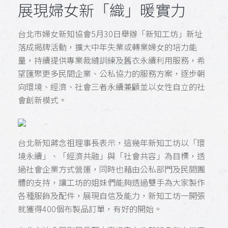
展現婦女新「織」暖實力
台北市婦女新知協會5月30日舉辦「新知工坊」新址
落成揭牌活動，擴大中年失業或轉業婦女的培力能
量，持續提供專業裁縫訓練及舊衣永續利用服務，希
望匯聚更多民間企業、公私協力的服務方案，逐步朝
向環境、經濟、社會三者永續兼顧並以女性自立的社
會創新模式。
台北新知蔣念祖理事長表示，這幾年新知工坊以「環
境永續」、「經濟共融」與「社會共容」為目標，透
過社會企業方式營運，同時也藉由公私部門及民間團
體的支持，讓工坊的姐妹們能夠透過雙手為大家製作
各種服飾及配件，展現自信及能力，新知工坊一開張
就獲得400個布製品訂單，有好的開始。