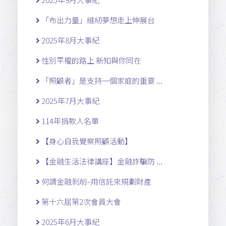
「布出力量」縫紉夢想走上伸展台
2025年8月大事紀
性別平權的路上 新知與你同在
「照顧者」是支持一個家庭的重要 ...
2025年7月大事紀
114年捐款人名單
【身心自我覺察照顧活動】
【金融生活法律講座】金融詐騙防 ...
何謂金融剝削–用信託來規劃財產
第十六屆第2次會員大會
2025年6月大事紀