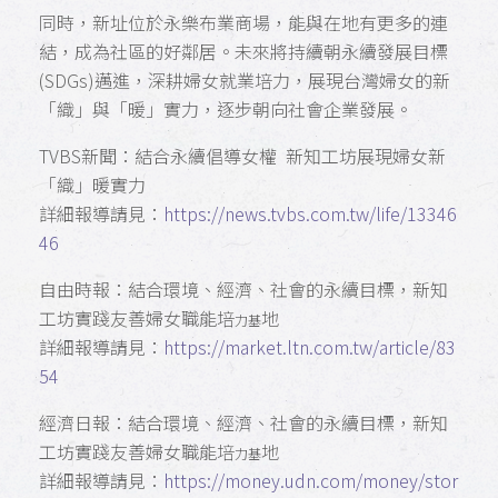
同時，新址位於永樂布業商場，能與在地有更多的連
結，成為社區的好鄰居。未來將持續朝永續發展目標
(SDGs)邁進，深耕婦女就業培力，展現台灣婦女的新
「織」與「暖」實力，逐步朝向社會企業發展。
TVBS新聞：結合永續倡導女權 新知工坊展現婦女新
「織」暖實力
詳細報導請見：
https://news.tvbs.com.tw/life/13346
46
自由時報：結合環境、經濟、社會的永續目標，新知
工坊實踐友善婦女職能培
地
力基
詳細報導請見：
https://market.ltn.com.tw/article/83
54
經濟日報：結合環境、經濟、社會的永續目標，新知
工坊實踐友善婦女職能培
地
力基
詳細報導請見：
https://money.udn.com/money/stor