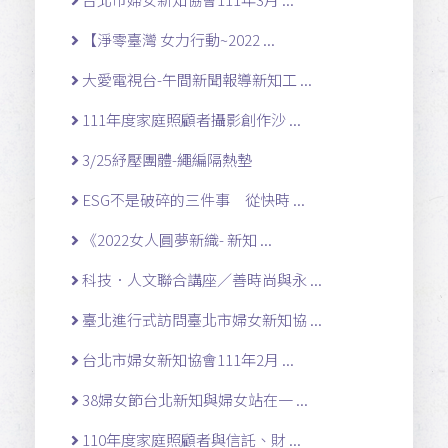
【淨零臺灣 女力行動~2022 ...
大愛電視台-午間新聞報導新知工 ...
111年度家庭照顧者攝影創作沙 ...
3/25紓壓團體-繩編隔熱墊
ESG不是破碎的三件事 從快時 ...
《2022女人圓夢新織- 新知 ...
科技．人文聯合講座／善時尚與永 ...
臺北進行式訪問臺北市婦女新知協 ...
台北市婦女新知協會111年2月 ...
38婦女節台北新知與婦女站在一 ...
110年度家庭照顧者與信託、財 ...