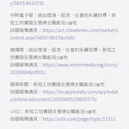
y/5635/4610791
中時電子報：結合環境、經濟、社會的永續目標，新
知工坊實踐友善婦女職能培
地
力基
詳細報導請見：
https://act.chinatimes.com/market/c
ontent.aspx?AdID=8933&chdtv
鏡傳媒：結合環境、經濟、社會的永續目標，新知工
坊實踐友善婦女職能培
地
力基
詳細報導請見：
https://www.mirrormedia.mg/story/
20200604prf001/
蘋果新聞：新知工坊實踐友善婦女職能培
地
力基
詳細報導請見：
https://tw.appledaily.com/appledail
y/article/adcontent/20200605/38653579/
UND：新知工坊實踐友善婦女職能培
地
力基
詳細報導請見：
https://udn.com/page/topic/17311