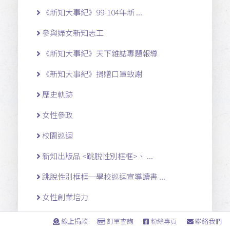
《新知大事紀》99-104年新 ...
參與婦女新知志工
《新知大事紀》天下雜誌專題報導
《新知大事紀》捐贈口罩致謝
歷史軌跡
女性參政
校園巡迴
新知出版品 <跳脫性別框框>、 ...
跳脫性別框框─學校巡迴宣導讀書 ...
女性創業培力
女性參政活動相關
線上捐款
訂單查詢
粉絲專頁
聯絡我們