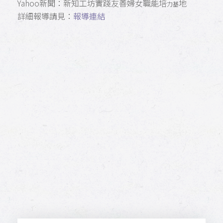
Yahoo新聞：新知工坊實踐友善婦女職能培
地
力基
詳細報導請見：
報導連結