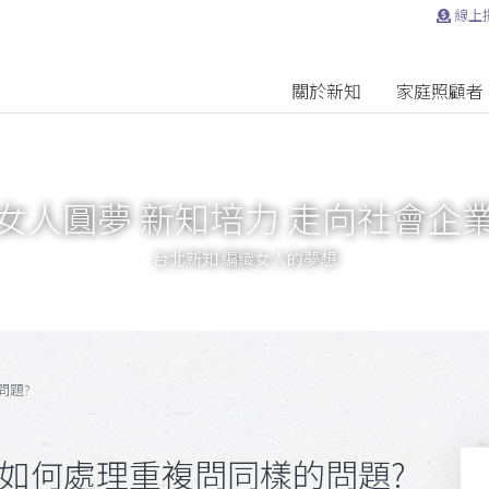
線上
關於新知
家庭照顧者
女人圓夢 新知培力 走向社會企
台北新知 編織女人的夢想
問題?
程-如何處理重複問同樣的問題?