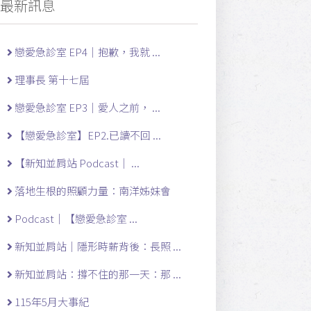
最新訊息
戀愛急診室 EP4｜抱歉，我就 ...
理事長 第十七屆
戀愛急診室 EP3｜愛人之前， ...
【戀愛急診室】EP2.已讀不回 ...
【新知並肩站 Podcast｜ ...
落地生根的照顧力量：南洋姊妹會
Podcast｜【戀愛急診室 ...
新知並肩站｜隱形時薪背後：長照 ...
新知並肩站：撐不住的那一天：那 ...
115年5月大事紀