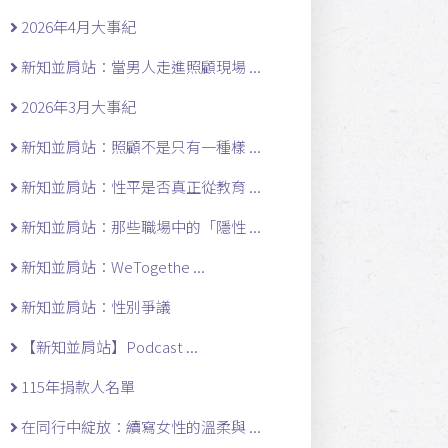
2026年4月大事紀
新知並肩站：當男人走進照顧現場 ...
2026年3月大事紀
新知並肩站：照顧不是只有一種樣 ...
新知並肩站：性平是否真正從教育 ...
新知並肩站：那些職場中的「隱性 ...
新知並肩站：WeTogethe ...
新知並肩站：性別爭議
【新知並肩站】Podcast ...
115年捐款人名單
在同行中綻放：續寫女性的溫柔與 ...