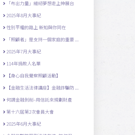
「布出力量」縫紉夢想走上伸展台
2025年8月大事紀
性別平權的路上 新知與你同在
「照顧者」是支持一個家庭的重要 ...
2025年7月大事紀
114年捐款人名單
【身心自我覺察照顧活動】
【金融生活法律講座】金融詐騙防 ...
何謂金融剝削–用信託來規劃財產
第十六屆第2次會員大會
2025年6月大事紀