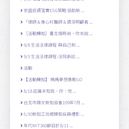
安盛投資落實ESG策略 協助新 ...
「律師＆身心科醫師＆資深照顧者 ...
［活動轉知］臺北慢時尚，你來說 ...
9/8 生活法律課程-與自己和 ...
9/3 生活法律課程-法院訴訟 ...
活動
【活動轉知】 媽媽夢想勇敢GO
8/18 認識未知我、你、他 ...
台北市婦女新知協會109年7月 ...
5/30新知工坊揭牌剪綵典禮影 ...
年代MIT360節目於8/11 ...