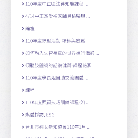
110年度中正區法律知能課程- ...
4/14中正區愛福家輔具檢驗與 ...
論壇
110年度紓壓活動-頌缽與放鬆
如何融入失智長輩的世界進行溝通 ...
傾聽肢體說的話復健篇-課程花絮
110年度學長姐自助交流團體- ...
課程
110年度照顧技巧訓練課程-如 ...
媒體採訪, ESG
台北市婦女新知協會110年1月 ...