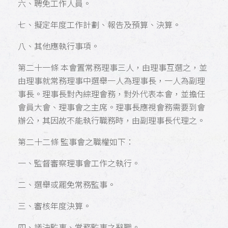
六、聘免工作人員。
七、擬定年度工作計劃、報告及預算、決算。
八、其他應執行事項。
第二十一條 本會置常務理事三人，由理事互選之，並
由理事就常務理事中選舉一人為理事長，一人為副理
事長。理事長對內綜理會務，對外代表本會，並擔任
會員大會、理事會之主席。理事長應視會務需要到會
辦公，其因故不能執行職務時，由副理事長代理之。
第二十二條 監事會之職權如下：
一、監督審察理事會工作之執行。
二、選舉或罷免常務監事。
三、審核年度決算。
四、議決監事、常務監事之辭職。