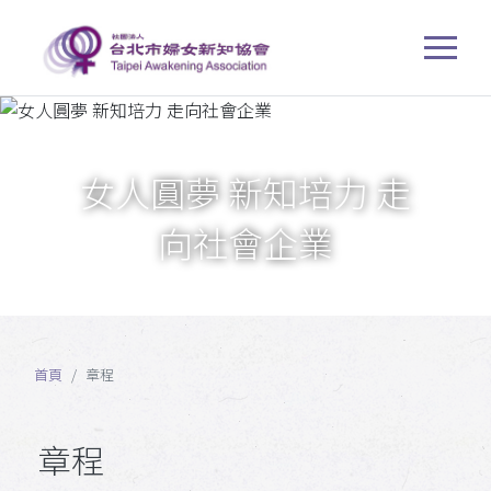
女人圓夢 新知培力 走
向社會企業
首頁
章程
章程