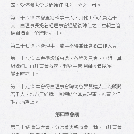
四、受停權處份期間逾任期之二分之一者。
第二十六條 本會置總幹事一人，其他工作人員若干
人，由理事長提名經理事會通過後聘任之，並報主管
機關備查，解聘時亦同。
第二十七條 本會理事、監事不得兼任會務工作人員。
第二十八條 本會得設辦事處、各種委員會、小組，其
組織細則由理事會擬定，報經主管機關核備後施行，
變更時亦同。
第二十九條 本會得由理事會聘請各界賢達人士為顧問
若干人，均為無給職，其聘期至當屆理事、監事之任
期屆滿為止。
第四章會議
第三十條 會員大會，分常會與臨時會二種，由理事會