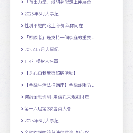
「布出力量」縫紉夢想走上伸展台
2025年8月大事紀
性別平權的路上 新知與你同在
「照顧者」是支持一個家庭的重要 ...
2025年7月大事紀
114年捐款人名單
【身心自我覺察照顧活動】
【金融生活法律講座】金融詐騙防 ...
何謂金融剝削–用信託來規劃財產
第十六屆第2次會員大會
2025年6月大事紀
金融詐騙防範與法律救濟–如何保 ...