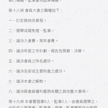
執行機關，監事會為監察機關。
第十八條 會員大會之職權如下：
一、訂定與修改章程。
二、選舉或罷免理、監事。
三、議決入會費、常年會費。
四、議決年度工作計劃、報告及預算、決算。
五、議決會員之除名處份。
六、議決全部或主要財產之處分。
七、議決本會之解散。
八、議決與會員權利義務有關之其他重大事項。
第十九條 本會置理事9人、監事3人，由會員選舉之，
分別成立理事會、監事會，理事、監事應親自出席理