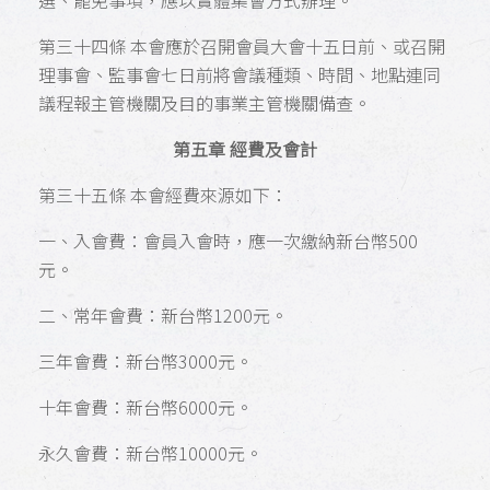
選、罷免事項，應以實體集會方式辦理。
第三十四條 本會應於召開會員大會十五日前、或召開
理事會、監事會七日前將會議種類、時間、地點連同
議程報主管機關及目的事業主管機關備查。
第五章 經費及會計
第三十五條 本會經費來源如下：
一、入會費：會員入會時，應一次繳納新台幣500
元。
二、常年會費：新台幣1200元。
三年會費：新台幣3000元。
十年會費：新台幣6000元。
永久會費：新台幣10000元。