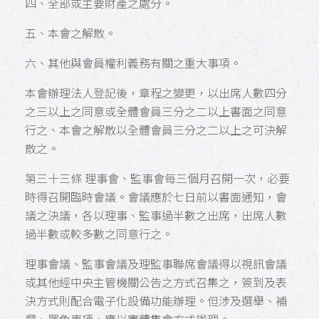
四、全部或主要財產之處分。
五、本會之解散。
六、其他與會員權利義務有關之重大事項。
本會辦理法人登記後，章程之變更，以出席人數四分
之三以上之同意或全體會員三分之二以上書面之同意
行之、本會之解散以全體會員三分之二以上之可決解
散之。
第三十三條 理事會、監事會每三個月召開一次，必要
時得召開臨時會議。會議應於七日前以書面通知，會
議之決議，各以理事、監事過半數之出席，出席人數
過半數或較多數之同意行之。
理事會議、監事會議及理監事聯席會議得以視訊會議
或其他經中央主管機關公告之方式召集之，簽到及表
決方式則配合電子化設備功能辦理。但涉及選舉、補