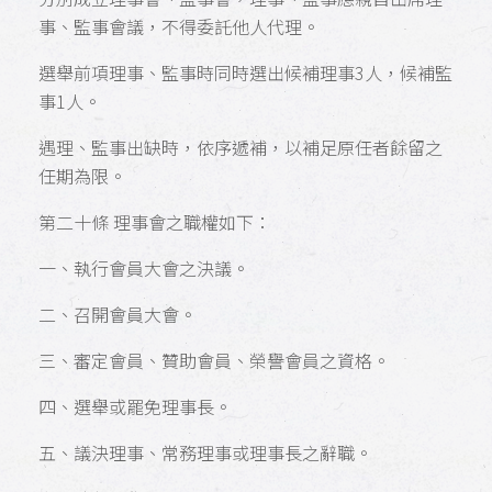
事、監事會議，不得委託他人代理。
選舉前項理事、監事時同時選出候補理事3人，候補監
事1人。
遇理、監事出缺時，依序遞補，以補足原任者餘留之
任期為限。
第二十條 理事會之職權如下：
一、執行會員大會之決議。
二、召開會員大會。
三、審定會員、贊助會員、榮譽會員之資格。
四、選舉或罷免理事長。
五、議決理事、常務理事或理事長之辭職。