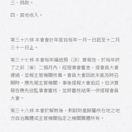
三、捐款。
四、其他收入。
第三十六條 本會會計年度自每年一月一日起至十二月
三十一日止。
第三十七條 本會每年編造預（決）算報告，於每年終
了之前（後）二個月內，經理事會審查，提會員大會
通過，並報主管機關核備。會員大會因故未能及時召
開時，應先報主管機關，事後提報大會追認。但決算
報告應先送監事會審核，並將審核結果一併提報會員
大會。
第三十八條 本會於解散後，剩餘財產歸屬所在地之地
方自治團體或主管機關指定之機關團體所有。