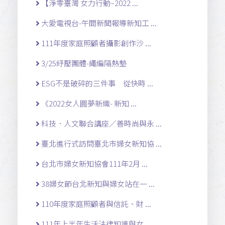
【淨零臺灣 女力行動~2022 ...
大愛電視台-午間新聞報導新知工 ...
111年度家庭照顧者攝影創作沙 ...
3/25紓壓團體-繩編隔熱墊
ESG不是破碎的三件事 從快時 ...
《2022女人圓夢新織- 新知 ...
科技．人文聯合講座／善時尚與永 ...
臺北進行式訪問臺北市婦女新知協 ...
台北市婦女新知協會111年2月 ...
38婦女節台北新知與婦女站在一 ...
110年度家庭照顧者與信託、財 ...
111年上半年生活法律知識與女 ...