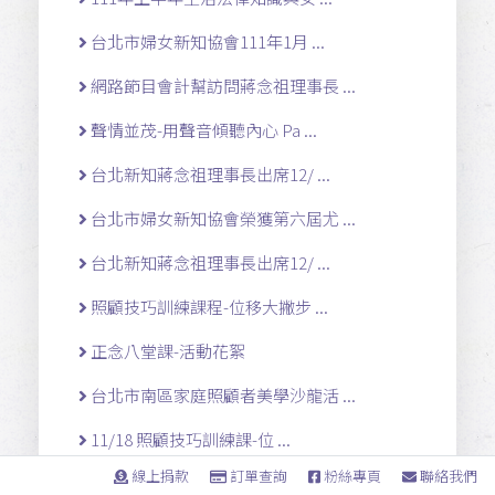
台北市婦女新知協會111年1月 ...
網路節目會計幫訪問蔣念祖理事長 ...
聲情並茂-用聲音傾聽內心 Pa ...
台北新知蔣念祖理事長出席12/ ...
台北市婦女新知協會榮獲第六屆尤 ...
台北新知蔣念祖理事長出席12/ ...
照顧技巧訓練課程-位移大撇步 ...
正念八堂課-活動花絮
台北市南區家庭照顧者美學沙龍活 ...
11/18 照顧技巧訓練課-位 ...
線上捐款
訂單查詢
粉絲專頁
聯絡我們
2021/11/2聲情並茂-用 ...