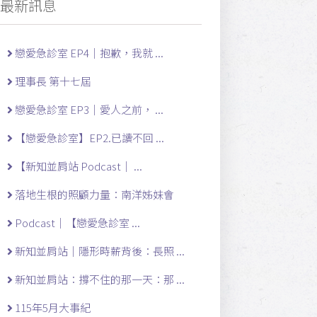
最新訊息
戀愛急診室 EP4｜抱歉，我就 ...
理事長 第十七屆
戀愛急診室 EP3｜愛人之前， ...
【戀愛急診室】EP2.已讀不回 ...
【新知並肩站 Podcast｜ ...
落地生根的照顧力量：南洋姊妹會
Podcast｜【戀愛急診室 ...
新知並肩站｜隱形時薪背後：長照 ...
新知並肩站：撐不住的那一天：那 ...
115年5月大事紀