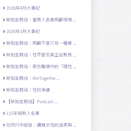
2026年4月大事紀
新知並肩站：當男人走進照顧現場 ...
2026年3月大事紀
新知並肩站：照顧不是只有一種樣 ...
新知並肩站：性平是否真正從教育 ...
新知並肩站：那些職場中的「隱性 ...
新知並肩站：WeTogethe ...
新知並肩站：性別爭議
【新知並肩站】Podcast ...
115年捐款人名單
在同行中綻放：續寫女性的溫柔與 ...