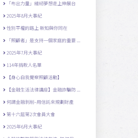
「布出力量」縫紉夢想走上伸展台
2025年8月大事紀
性別平權的路上 新知與你同在
「照顧者」是支持一個家庭的重要 ...
2025年7月大事紀
114年捐款人名單
【身心自我覺察照顧活動】
【金融生活法律講座】金融詐騙防 ...
何謂金融剝削–用信託來規劃財產
第十六屆第2次會員大會
2025年6月大事紀