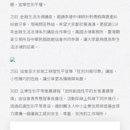
題，宣導性別平權。
25日 金融生活法律講座，邀請李維中律師針對債務與遺產糾
紛做分享，現場問答熱絡，希望大家都收穫滿滿。更感謝114
年金融生活法律系列講座合作單位，萬國法律事務所、臺灣期
貨交易所及中華民國路跑協會共同參與，讓大眾能夠提高對生
活法律的認識。
25日 協會至大安高工辦理性平宣導「性別刻板印象」講座，
小而精巧的班級，讓分享更為精緻與有趣。
30日 企業性別平等推廣課程「如何創造性平的友善溝通環
境」由協會袁秀慧理事長擔任，活動採線上和線下同步進行，
透過認識性別平等意涵，邀財團法人中小企業信用保證基金齊
力建構一個讓員工感到安全、尊重、支持的工作場所。