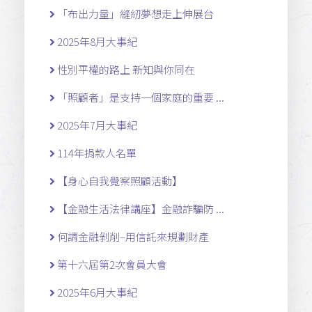
「布出力量」縫紉夢想走上伸展台
2025年8月大事紀
性別平權的路上 新知與你同在
「照顧者」是支持一個家庭的重要 ...
2025年7月大事紀
114年捐款人名單
【身心自我覺察照顧活動】
【金融生活法律講座】金融詐騙防 ...
何謂金融剝削–用信託來規劃財產
第十六屆第2次會員大會
2025年6月大事紀