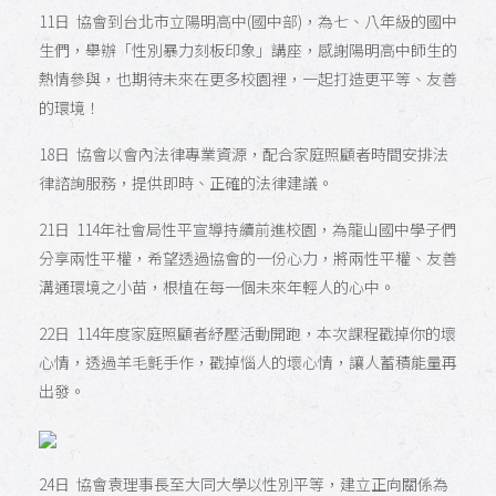
11日 協會到台北市立陽明高中(國中部)，為七、八年級的國中
生們，舉辦「性別暴力刻板印象」講座，感謝陽明高中師生的
熱情參與，也期待未來在更多校園裡，一起打造更平等、友善
的環境！
18日 協會以會內法律專業資源，配合家庭照顧者時間安排法
律諮詢服務，提供即時、正確的法律建議。
21日 114年社會局性平宣導持續前進校園，為龍山國中學子們
分享兩性平權，希望透過協會的一份心力，將兩性平權、友善
溝通環境之小苗，根植在每一個未來年輕人的心中。
22日 114年度家庭照顧者紓壓活動開跑，本次課程戳掉你的壞
心情，透過羊毛氈手作，戳掉惱人的壞心情，讓人蓄積能量再
出發。
24日 協會袁理事長至大同大學以性別平等，建立正向關係為