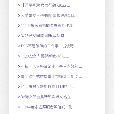
【淨零臺灣 女力行動~2022 ...
大愛電視台-午間新聞報導新知工 ...
111年度家庭照顧者攝影創作沙 ...
3/25紓壓團體-繩編隔熱墊
ESG不是破碎的三件事 從快時 ...
《2022女人圓夢新織- 新知 ...
科技．人文聯合講座／善時尚與永 ...
臺北進行式訪問臺北市婦女新知協 ...
台北市婦女新知協會111年2月 ...
38婦女節台北新知與婦女站在一 ...
110年度家庭照顧者與信託、財 ...