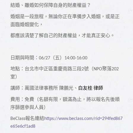
結婚、離婚如何保障自身的財產權益？
婚姻是一段旅程，無論你正在準備步入婚姻，或是正
面臨婚姻變化，
都應該清楚了解自己的財產權益，才能真正安心。
日期與時間：
（五）
06/27
14:00-16:00
地點：台北市中正區重慶南路三段
號（
聚落
2
NPO
202
室）
講師：萬國法律事務所
陳鵬光、
白友桂
律師
費用：免費（名額有限，額滿為止，將以報名先後順
序篩選參與人員）
報名連結
BeClass
https://www.beclass.com/rid=294fed867
e65e6cf1ad8