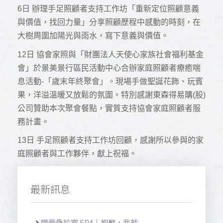
6
日 辦理手足照顧者支持工作坊「重新定位照顧意義
與價值，找回力量」分享照顧歷程中感動的時刻，在
大樹周圍加陽光與雨水，寫下意義與價值。
12
日 協會家照與「財團法人天使心家族社會福利基金
會」於景美景行區民活動中心合辦家庭照顧者療癒喘
息活動-「歲末年終聚會」。現場手做聖誕花飾
、
玩賓
果，洋溢溫暖又放鬆的氛圍。
特別感謝東森得易購(股)
公司贊助本次聚會餐點，實質支持協會家庭照顧者服
務計畫。
13
日 手足照顧者支持工作坊回顧，感謝所以參與的家
庭照顧者與工作夥伴，獻上祝福。
最新訊息
戀愛急診室 EP4｜抱歉，我就 ...