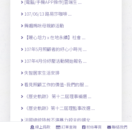
[電腦/手機APP操作]雲端生 ...
107/06/13 路易莎咖啡 ...
舞媚媽咪母親節活動
【暖心培力 x 在地永續】社會 ...
107年5月照顧者的紓心小時光 ...
107年4月份紓壓活動開始報名 ...
失智居家生活安排
看見照顧工作的價值~我們的服 ...
《歷史軌跡》 第十二屆理事補選 ...
《歷史軌跡》第十二屆理監事改選 ...
法國總統特赦不堪暴力殺夫的婦女
線上捐款
訂單查詢
粉絲專頁
聯絡我們
2015女選民高峰會女選民評比 ...