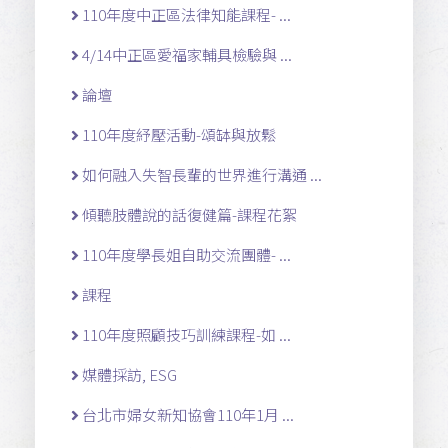
110年度中正區法律知能課程- ...
4/14中正區愛福家輔具檢驗與 ...
論壇
110年度紓壓活動-頌缽與放鬆
如何融入失智長輩的世界進行溝通 ...
傾聽肢體說的話復健篇-課程花絮
110年度學長姐自助交流團體- ...
課程
110年度照顧技巧訓練課程-如 ...
媒體採訪, ESG
台北市婦女新知協會110年1月 ...