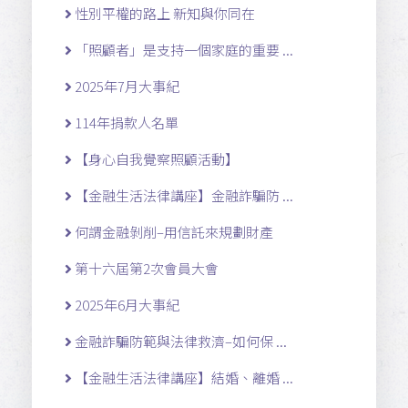
性別平權的路上 新知與你同在
「照顧者」是支持一個家庭的重要 ...
2025年7月大事紀
114年捐款人名單
【身心自我覺察照顧活動】
【金融生活法律講座】金融詐騙防 ...
何謂金融剝削–用信託來規劃財產
第十六屆第2次會員大會
2025年6月大事紀
金融詐騙防範與法律救濟–如何保 ...
【金融生活法律講座】結婚、離婚 ...