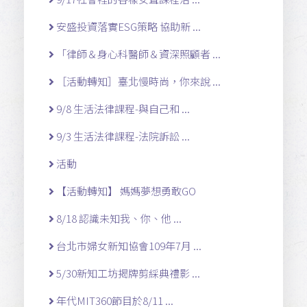
安盛投資落實ESG策略 協助新 ...
「律師＆身心科醫師＆資深照顧者 ...
［活動轉知］臺北慢時尚，你來說 ...
9/8 生活法律課程-與自己和 ...
9/3 生活法律課程-法院訴訟 ...
活動
【活動轉知】 媽媽夢想勇敢GO
8/18 認識未知我、你、他 ...
台北市婦女新知協會109年7月 ...
5/30新知工坊揭牌剪綵典禮影 ...
年代MIT360節目於8/11 ...