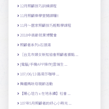
12月照顧技巧訓練課程
11月照顧樂學堂開課囉!!
11月～居家照顧技巧輕鬆學課程
2018中高齡就業博覽會
照顧者系列x石頭湯
［台北市婦女新知協會照顧者據點 ...
[電腦/手機APP操作]雲端生 ...
107/06/13 路易莎咖啡 ...
舞媚媽咪母親節活動
【暖心培力 x 在地永續】社會 ...
107年5月照顧者的紓心小時光 ...