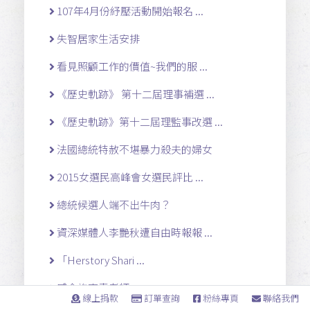
107年4月份紓壓活動開始報名 ...
失智居家生活安排
看見照顧工作的價值~我們的服 ...
《歷史軌跡》 第十二屆理事補選 ...
《歷史軌跡》第十二屆理監事改選 ...
法國總統特赦不堪暴力殺夫的婦女
2015女選民高峰會女選民評比 ...
總統候選人端不出牛肉？
資深媒體人李艷秋遭自由時報報 ...
「Herstory Shari ...
感念施寄青老師
線上捐款
訂單查詢
粉絲專頁
聯絡我們