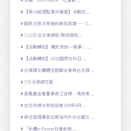
【第14屆理監事共識營】活動花 ...
國民法官法背後的無名英雄——2 ...
7/23生活法律課程-與母親和 ...
【活動轉知】 關於家的一箱事： ...
【活動轉知】2020國際女科日 ...
台灣婦女團體全國聯合會與台北婦 ...
7/9 法律課花絮
長風基金會董事長江宜樺、馮燕老 ...
台北市婦女新知協會109年6月 ...
蔣念祖理事長出席海內外在台藝文 ...
「永續in Power社會創新 ...