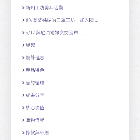
新知工坊剪綵活動
8位婆婆媽媽的口罩工坊 加入國 ...
5/17 與尼泊爾婦女交流布口 ...
緣起
設計理念
產品特色
善的循環
成果分享
核心價值
購物流程
條款與細則