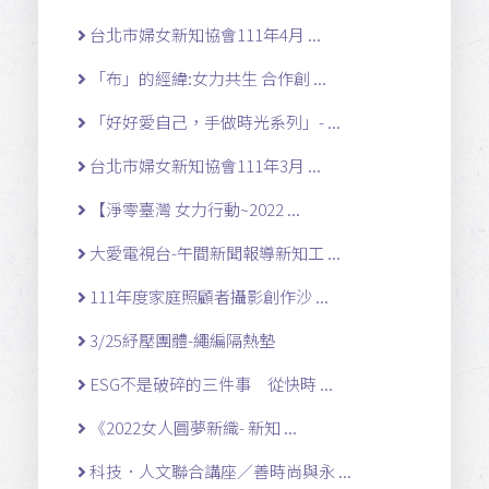
台北市婦女新知協會111年4月 ...
「布」的經緯:女力共生 合作創 ...
「好好愛自己，手做時光系列」- ...
台北市婦女新知協會111年3月 ...
【淨零臺灣 女力行動~2022 ...
大愛電視台-午間新聞報導新知工 ...
111年度家庭照顧者攝影創作沙 ...
3/25紓壓團體-繩編隔熱墊
ESG不是破碎的三件事 從快時 ...
《2022女人圓夢新織- 新知 ...
科技．人文聯合講座／善時尚與永 ...