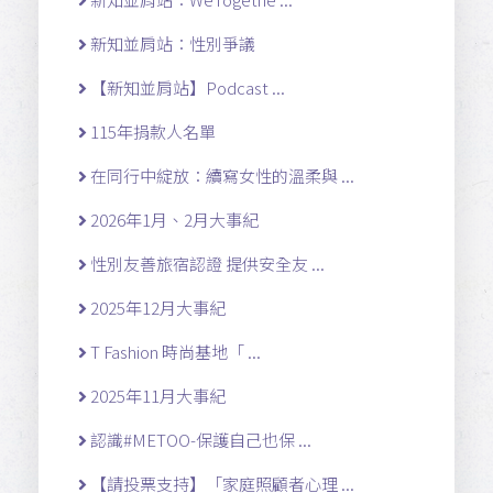
新知並肩站：性別爭議
【新知並肩站】Podcast ...
115年捐款人名單
在同行中綻放：續寫女性的溫柔與 ...
2026年1月、2月大事紀
性別友善旅宿認證 提供安全友 ...
2025年12月大事紀
T Fashion 時尚基地「 ...
2025年11月大事紀
認識#METOO-保護自己也保 ...
【請投票支持】「家庭照顧者心理 ...