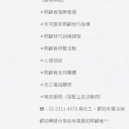
＊照顧者個案管理
＊到宅居家照顧技巧指導
＊照顧技巧訓練課程
＊照顧者紓壓活動
＊心理協談
＊照顧者支持團體
＊志工電話關懷
＊喘息服務（搭配上述活動用）
☎️：02-2311-4678 吳社工，歡迎來電洽詢
歡迎轉發分享給有需要的照顧者^^