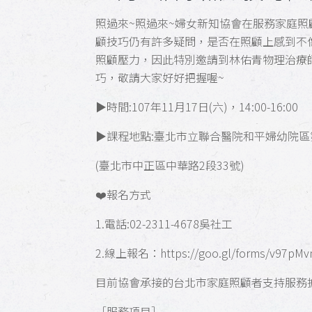
照過來~照過來~婦女新知協會在服務家庭
顧技巧仍有許多疑問，是否在照顧上感到不
照顧壓力，因此特別邀請到林佑青物理治療
巧，敬請大家好好把握喔~
▶️時間:107年11月17日(六)，14:00-16:00
▶️課程地點:臺北市立聯合醫院和平婦幼院
(臺北市中正區中華路2段33號)
❤️報名方式
1.電話:02-2311-4678吳社工
2.線上報名：https://goo.gl/forms/v97p
目前協會承接的台北市家庭照顧者支持服務
［服務項目］