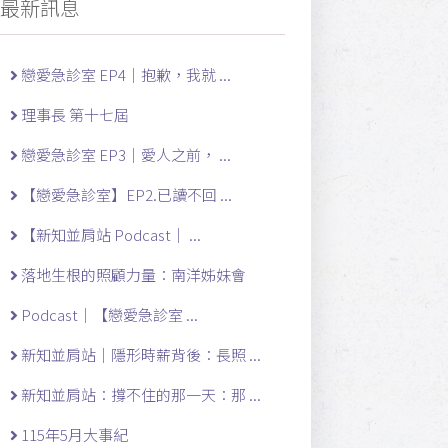
最新訊息
戀愛急診室 EP4｜抱歉，我就 ...
理事長 第十七屆
戀愛急診室 EP3｜愛人之前， ...
【戀愛急診室】EP2.已讀不回 ...
【新知並肩站 Podcast｜ ...
落地生根的照顧力量：南洋姊妹會
Podcast｜【戀愛急診室 ...
新知並肩站｜隱形時薪背後：長照 ...
新知並肩站：撐不住的那一天：那 ...
115年5月大事紀