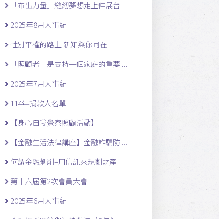
「布出力量」縫紉夢想走上伸展台
2025年8月大事紀
性別平權的路上 新知與你同在
「照顧者」是支持一個家庭的重要 ...
2025年7月大事紀
114年捐款人名單
【身心自我覺察照顧活動】
【金融生活法律講座】金融詐騙防 ...
何謂金融剝削–用信託來規劃財產
第十六屆第2次會員大會
2025年6月大事紀