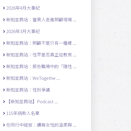
2026年4月大事紀
新知並肩站：當男人走進照顧現場 ...
2026年3月大事紀
新知並肩站：照顧不是只有一種樣 ...
新知並肩站：性平是否真正從教育 ...
新知並肩站：那些職場中的「隱性 ...
新知並肩站：WeTogethe ...
新知並肩站：性別爭議
【新知並肩站】Podcast ...
115年捐款人名單
在同行中綻放：續寫女性的溫柔與 ...