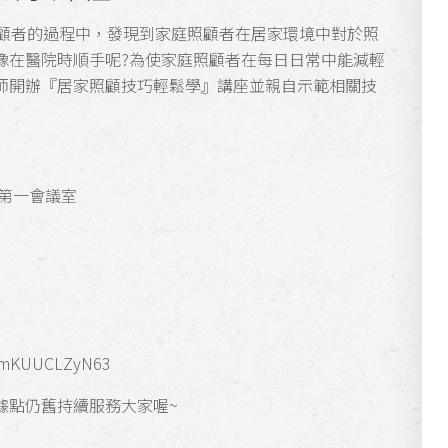
照顧者的過程中，發現到家庭照顧者在居家環境中對於照
像在醫院時順手呢?為使家庭照顧者在每日日常中能減輕
師開辦『居家照顧技巧輕鬆學』講座並親自示範相關技
區第一會議室
MvmKUUCLZyN63
據點仍舊持續服務大家喔~