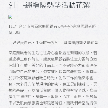
列」-繩編隔熱墊活動花絮
111年台北市南區家庭照顧者支持中心家庭照顧者紓
壓活動
「好好愛自己，手做時光系列」-繩編隔熱墊活動花絮
家庭照顧者的生活往往身心靈都處在緊繃的狀態，若
透過手工創作時刻，讓家庭照顧者將注意力暫時分散
在創作可愛、美好的作品上，而不是將心力都關注在
照顧中自己的辛苦，還有被照顧者的難照顧，將有助
於爭取家庭照顧者喘息時光，創作工作如編織跟園
藝，大多具有簡單規律的節奏，這正是訓練靜心、冥
想的基礎，可以降低焦慮，讓人覺得有安全感，進而
產生平撫作用，身體一旦放鬆，心跳、血壓、呼吸頻
率以及肌肉緊張度也都跟著降低，而我們希望能提供