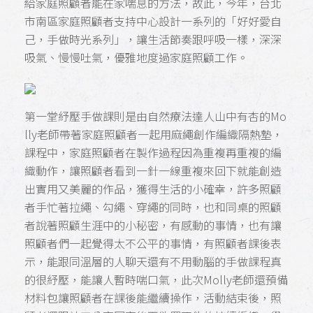
給家庭照顧者能在家喘息的方法，故此，今年，台北
市南區家庭照顧者支持中心設計一系列的「好好愛自
己，手做時光系列」，讓生活節奏跟呼吸一樣，深深
吸氣、慢慢吐氣，優雅地度過家庭照顧工作。
第一堂紓壓手做課則是由自然療法達人山中有杏的Mo
lly老師帶著家庭照顧者一起用麻繩創作編織隔熱墊，
課程中，家庭照顧者在製作過程因為重複再重複的編
織動作，讓照顧者看到一針一線重複來回下就能創造
出實用又美麗的作品，獲得生活的小確幸，許多照顧
者手忙著拉繩、勾繩、穿繩的同時，也和同桌的照顧
者說著照顧生涯中的小秘密，有感動的事情，也有讓
照顧者們一起覺得太不公平的事情，有照顧者課後表
示，能跟同溫層的人聊天還有不用動腦的手做課程真
的很紓壓，能讓人暫時喘口氣，此次Molly老師還預備
材料包讓照顧者在課後能繼續操作，活動結束後，照