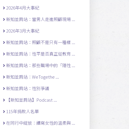
2026年4月大事紀
新知並肩站：當男人走進照顧現場 ...
2026年3月大事紀
新知並肩站：照顧不是只有一種樣 ...
新知並肩站：性平是否真正從教育 ...
新知並肩站：那些職場中的「隱性 ...
新知並肩站：WeTogethe ...
新知並肩站：性別爭議
【新知並肩站】Podcast ...
115年捐款人名單
在同行中綻放：續寫女性的溫柔與 ...