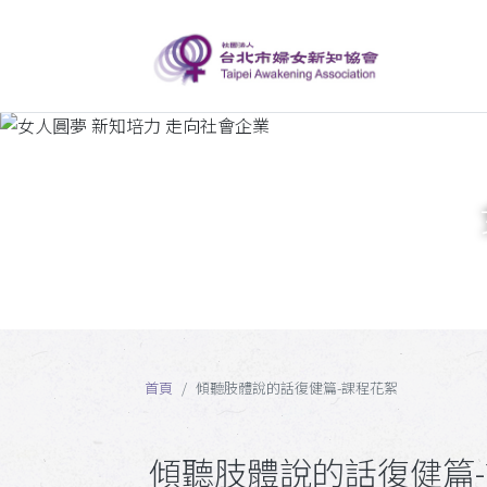
首頁
傾聽肢體說的話復健篇-課程花絮
傾聽肢體說的話復健篇