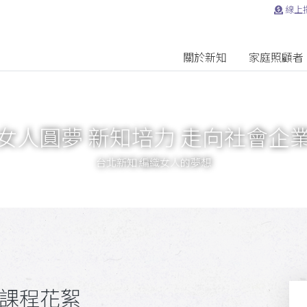
線上
關於新知
家庭照顧者
女人圓夢 新知培力 走向社會企
台北新知 編織女人的夢想
-課程花絮