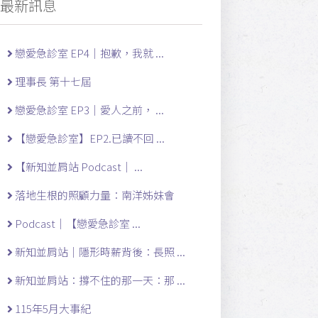
最新訊息
戀愛急診室 EP4｜抱歉，我就 ...
理事長 第十七屆
戀愛急診室 EP3｜愛人之前， ...
【戀愛急診室】EP2.已讀不回 ...
【新知並肩站 Podcast｜ ...
落地生根的照顧力量：南洋姊妹會
Podcast｜【戀愛急診室 ...
新知並肩站｜隱形時薪背後：長照 ...
新知並肩站：撐不住的那一天：那 ...
115年5月大事紀