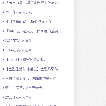
「布出力量」縫紉夢想走上伸展台
2025年8月大事紀
性別平權的路上 新知與你同在
「照顧者」是支持一個家庭的重要 ...
2025年7月大事紀
114年捐款人名單
【身心自我覺察照顧活動】
【金融生活法律講座】金融詐騙防 ...
何謂金融剝削–用信託來規劃財產
第十六屆第2次會員大會
2025年6月大事紀