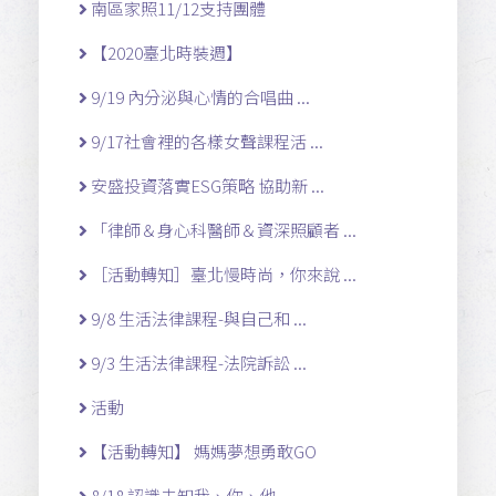
南區家照11/12支持團體
【2020臺北時裝週】
9/19 內分泌與心情的合唱曲 ...
9/17社會裡的各樣女聲課程活 ...
安盛投資落實ESG策略 協助新 ...
「律師＆身心科醫師＆資深照顧者 ...
［活動轉知］臺北慢時尚，你來說 ...
9/8 生活法律課程-與自己和 ...
9/3 生活法律課程-法院訴訟 ...
活動
【活動轉知】 媽媽夢想勇敢GO
8/18 認識未知我、你、他 ...