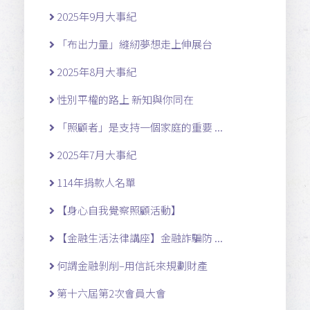
2025年9月大事紀
「布出力量」縫紉夢想走上伸展台
2025年8月大事紀
性別平權的路上 新知與你同在
「照顧者」是支持一個家庭的重要 ...
2025年7月大事紀
114年捐款人名單
【身心自我覺察照顧活動】
【金融生活法律講座】金融詐騙防 ...
何謂金融剝削–用信託來規劃財產
第十六屆第2次會員大會