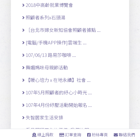
2018中高齡就業博覽會
照顧者系列x石頭湯
［台北市婦女新知協會照顧者據點 ...
[電腦/手機APP操作]雲端生 ...
107/06/13 路易莎咖啡 ...
舞媚媽咪母親節活動
【暖心培力 x 在地永續】社會 ...
107年5月照顧者的紓心小時光 ...
107年4月份紓壓活動開始報名 ...
失智居家生活安排
看見照顧工作的價值~我們的服 ...
線上捐款
訂單查詢
粉絲專頁
聯絡我們