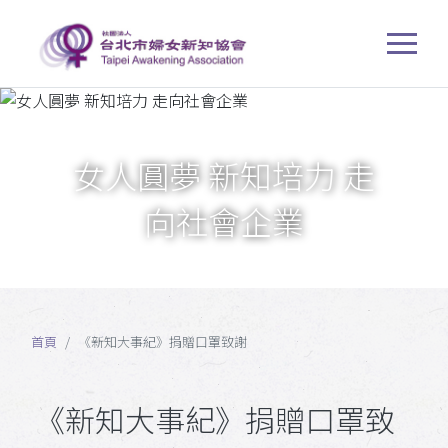
女人圓夢 新知培力 走
向社會企業
首頁
《新知大事紀》捐贈口罩致謝
《新知大事紀》捐贈口罩致