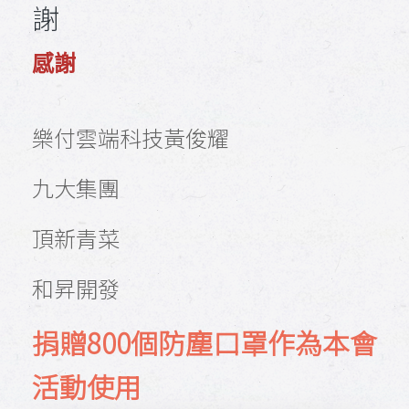
謝
感謝
樂付雲端科技黃俊耀
九大集團
頂新青菜
和昇開發
捐贈800個防塵口罩作為本會
活動使用