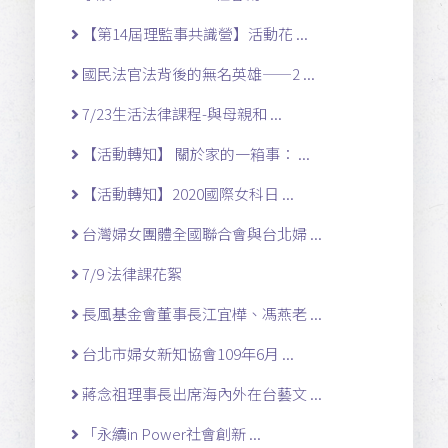
【第14屆理監事共識營】活動花 ...
國民法官法背後的無名英雄——2 ...
7/23生活法律課程-與母親和 ...
【活動轉知】 關於家的一箱事： ...
【活動轉知】2020國際女科日 ...
台灣婦女團體全國聯合會與台北婦 ...
7/9 法律課花絮
長風基金會董事長江宜樺、馮燕老 ...
台北市婦女新知協會109年6月 ...
蔣念祖理事長出席海內外在台藝文 ...
「永續in Power社會創新 ...