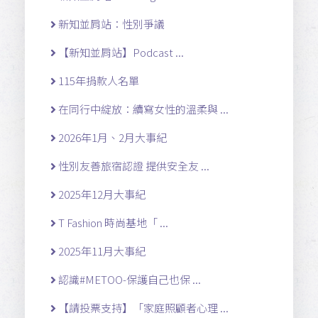
新知並肩站：性別爭議
【新知並肩站】Podcast ...
115年捐款人名單
在同行中綻放：續寫女性的溫柔與 ...
2026年1月、2月大事紀
性別友善旅宿認證 提供安全友 ...
2025年12月大事紀
T Fashion 時尚基地「 ...
2025年11月大事紀
認識#METOO-保護自己也保 ...
【請投票支持】「家庭照顧者心理 ...