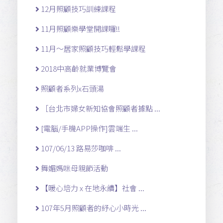
12月照顧技巧訓練課程
11月照顧樂學堂開課囉!!
11月～居家照顧技巧輕鬆學課程
2018中高齡就業博覽會
照顧者系列x石頭湯
［台北市婦女新知協會照顧者據點 ...
[電腦/手機APP操作]雲端生 ...
107/06/13 路易莎咖啡 ...
舞媚媽咪母親節活動
【暖心培力 x 在地永續】社會 ...
107年5月照顧者的紓心小時光 ...