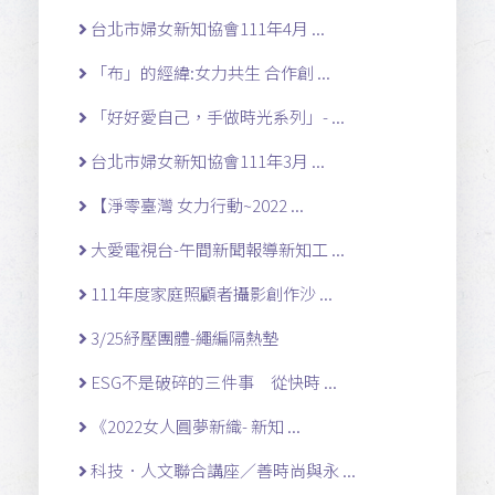
台北市婦女新知協會111年4月 ...
「布」的經緯:女力共生 合作創 ...
「好好愛自己，手做時光系列」- ...
台北市婦女新知協會111年3月 ...
【淨零臺灣 女力行動~2022 ...
大愛電視台-午間新聞報導新知工 ...
111年度家庭照顧者攝影創作沙 ...
3/25紓壓團體-繩編隔熱墊
ESG不是破碎的三件事 從快時 ...
《2022女人圓夢新織- 新知 ...
科技．人文聯合講座／善時尚與永 ...