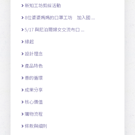
新知工坊剪綵活動
8位婆婆媽媽的口罩工坊 加入國 ...
5/17 與尼泊爾婦女交流布口 ...
緣起
設計理念
產品特色
善的循環
成果分享
核心價值
購物流程
條款與細則