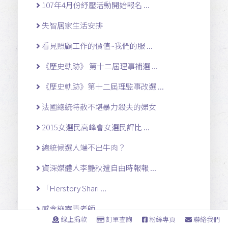
107年4月份紓壓活動開始報名 ...
失智居家生活安排
看見照顧工作的價值~我們的服 ...
《歷史軌跡》 第十二屆理事補選 ...
《歷史軌跡》第十二屆理監事改選 ...
法國總統特赦不堪暴力殺夫的婦女
2015女選民高峰會女選民評比 ...
總統候選人端不出牛肉？
資深媒體人李艷秋遭自由時報報 ...
「Herstory Shari ...
感念施寄青老師
線上捐款
訂單查詢
粉絲專頁
聯絡我們