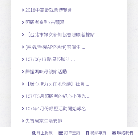
2018中高齡就業博覽會
照顧者系列x石頭湯
［台北市婦女新知協會照顧者據點 ...
[電腦/手機APP操作]雲端生 ...
107/06/13 路易莎咖啡 ...
舞媚媽咪母親節活動
【暖心培力 x 在地永續】社會 ...
107年5月照顧者的紓心小時光 ...
107年4月份紓壓活動開始報名 ...
失智居家生活安排
看見照顧工作的價值~我們的服 ...
線上捐款
訂單查詢
粉絲專頁
聯絡我們