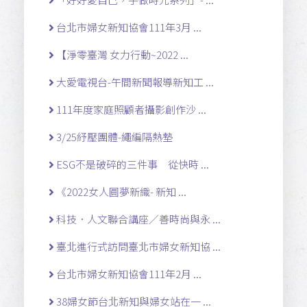
台北市婦女新知協會111年3月 ...
【淨零臺灣 女力行動~2022 ...
大愛電視台-午間新聞報導新知工 ...
111年度家庭照顧者攝影創作沙 ...
3/25紓壓團體-繩編隔熱墊
ESG不是破碎的三件事 從快時 ...
《2022女人圓夢新織- 新知 ...
科技．人文聯合講座／善時尚與永 ...
臺北進行式訪問臺北市婦女新知協 ...
台北市婦女新知協會111年2月 ...
38婦女節台北新知與婦女站在一 ...