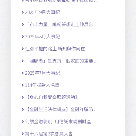
2025年9月大事紀
「布出力量」縫紉夢想走上伸展台
2025年8月大事紀
性別平權的路上 新知與你同在
「照顧者」是支持一個家庭的重要 ...
2025年7月大事紀
114年捐款人名單
【身心自我覺察照顧活動】
【金融生活法律講座】金融詐騙防 ...
何謂金融剝削–用信託來規劃財產
第十六屆第2次會員大會