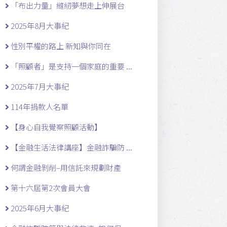
「布出力量」縫紉夢想走上伸展台
2025年8月大事紀
性別平權的路上 新知與你同在
「照顧者」是支持一個家庭的重要 ...
2025年7月大事紀
114年捐款人名單
【身心自我覺察照顧活動】
【金融生活法律講座】金融詐騙防 ...
何謂金融剝削–用信託來規劃財產
第十六屆第2次會員大會
2025年6月大事紀