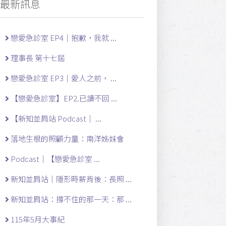
最新訊息
戀愛急診室 EP4｜抱歉，我就 ...
理事長 第十七屆
戀愛急診室 EP3｜愛人之前， ...
【戀愛急診室】EP2.已讀不回 ...
【新知並肩站 Podcast｜ ...
落地生根的照顧力量：南洋姊妹會
Podcast｜【戀愛急診室 ...
新知並肩站｜隱形時薪背後：長照 ...
新知並肩站：撐不住的那一天：那 ...
115年5月大事紀