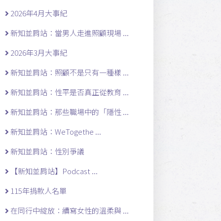
2026年4月大事紀
新知並肩站：當男人走進照顧現場 ...
2026年3月大事紀
新知並肩站：照顧不是只有一種樣 ...
新知並肩站：性平是否真正從教育 ...
新知並肩站：那些職場中的「隱性 ...
新知並肩站：WeTogethe ...
新知並肩站：性別爭議
【新知並肩站】Podcast ...
115年捐款人名單
在同行中綻放：續寫女性的溫柔與 ...