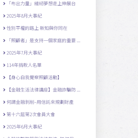
「布出力量」縫紉夢想走上伸展台
2025年8月大事紀
性別平權的路上 新知與你同在
「照顧者」是支持一個家庭的重要 ...
2025年7月大事紀
114年捐款人名單
【身心自我覺察照顧活動】
【金融生活法律講座】金融詐騙防 ...
何謂金融剝削–用信託來規劃財產
第十六屆第2次會員大會
2025年6月大事紀