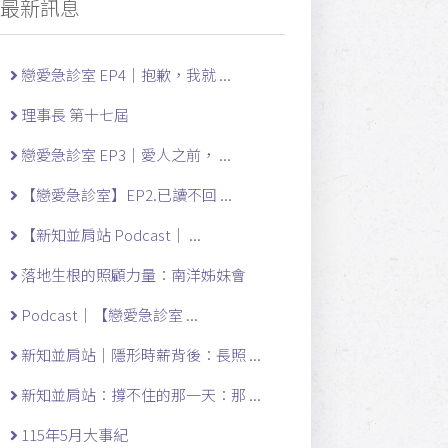
最新訊息
戀愛急診室 EP4｜抱歉，我就 ...
理事長 第十七屆
戀愛急診室 EP3｜愛人之前， ...
【戀愛急診室】EP2.已讀不回 ...
【新知並肩站 Podcast｜ ...
落地生根的照顧力量：南洋姊妹會
Podcast｜【戀愛急診室 ...
新知並肩站｜隱形時薪背後：長照 ...
新知並肩站：撐不住的那一天：那 ...
115年5月大事紀