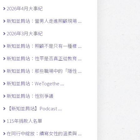
2026年4月大事紀
新知並肩站：當男人走進照顧現場 ...
2026年3月大事紀
新知並肩站：照顧不是只有一種樣 ...
新知並肩站：性平是否真正從教育 ...
新知並肩站：那些職場中的「隱性 ...
新知並肩站：WeTogethe ...
新知並肩站：性別爭議
【新知並肩站】Podcast ...
115年捐款人名單
在同行中綻放：續寫女性的溫柔與 ...