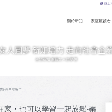
線上
關於新知
家庭照顧者
女人圓夢 新知培力 走向社會企
台北新知 編織女人的夢想
放鬆-藥草球製作
-在家，也可以學習一起放鬆-藥