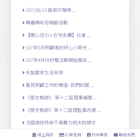
107/06/13 路易莎咖啡 ...
舞媚媽咪母親節活動
【暖心培力 x 在地永續】社會 ...
107年5月照顧者的紓心小時光 ...
107年4月份紓壓活動開始報名 ...
失智居家生活安排
看見照顧工作的價值~我們的服 ...
《歷史軌跡》 第十二屆理事補選 ...
《歷史軌跡》第十二屆理監事改選 ...
法國總統特赦不堪暴力殺夫的婦女
2015女選民高峰會女選民評比 ...
線上捐款
訂單查詢
粉絲專頁
聯絡我們