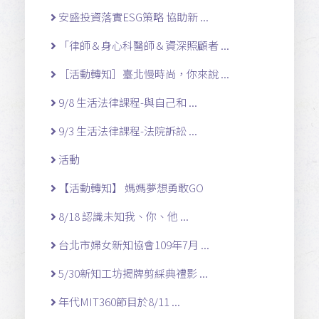
安盛投資落實ESG策略 協助新 ...
「律師＆身心科醫師＆資深照顧者 ...
［活動轉知］臺北慢時尚，你來說 ...
9/8 生活法律課程-與自己和 ...
9/3 生活法律課程-法院訴訟 ...
活動
【活動轉知】 媽媽夢想勇敢GO
8/18 認識未知我、你、他 ...
台北市婦女新知協會109年7月 ...
5/30新知工坊揭牌剪綵典禮影 ...
年代MIT360節目於8/11 ...