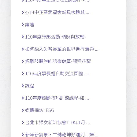
4/14中正區愛福家輔具檢驗與 ...
論壇
110年度紓壓活動-頌缽與放鬆
如何融入失智長輩的世界進行溝通 ...
傾聽肢體說的話復健篇-課程花絮
110年度學長姐自助交流團體- ...
課程
110年度照顧技巧訓練課程-如 ...
媒體採訪, ESG
台北市婦女新知協會110年1月 ...
新年新氣象，牛轉乾坤好運到！婦 ...