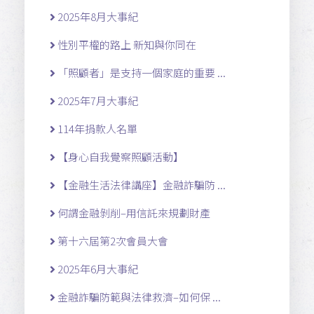
2025年8月大事紀
性別平權的路上 新知與你同在
「照顧者」是支持一個家庭的重要 ...
2025年7月大事紀
114年捐款人名單
【身心自我覺察照顧活動】
【金融生活法律講座】金融詐騙防 ...
何謂金融剝削–用信託來規劃財產
第十六屆第2次會員大會
2025年6月大事紀
金融詐騙防範與法律救濟–如何保 ...