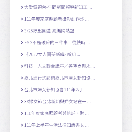
大愛電視台-午間新聞報導新知工 ...
111年度家庭照顧者攝影創作沙 ...
3/25紓壓團體-繩編隔熱墊
ESG不是破碎的三件事 從快時 ...
《2022女人圓夢新織- 新知 ...
科技．人文聯合講座／善時尚與永 ...
臺北進行式訪問臺北市婦女新知協 ...
台北市婦女新知協會111年2月 ...
38婦女節台北新知與婦女站在一 ...
110年度家庭照顧者與信託、財 ...
111年上半年生活法律知識與女 ...