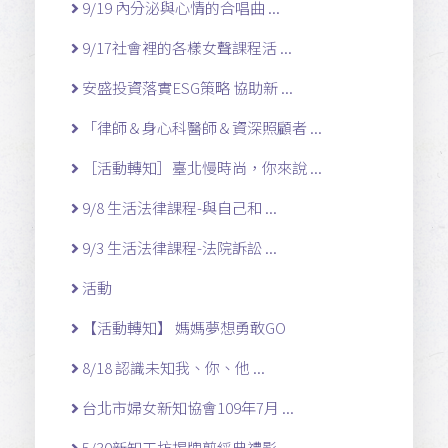
9/19 內分泌與心情的合唱曲 ...
9/17社會裡的各樣女聲課程活 ...
安盛投資落實ESG策略 協助新 ...
「律師＆身心科醫師＆資深照顧者 ...
［活動轉知］臺北慢時尚，你來說 ...
9/8 生活法律課程-與自己和 ...
9/3 生活法律課程-法院訴訟 ...
活動
【活動轉知】 媽媽夢想勇敢GO
8/18 認識未知我、你、他 ...
台北市婦女新知協會109年7月 ...
5/30新知工坊揭牌剪綵典禮影 ...