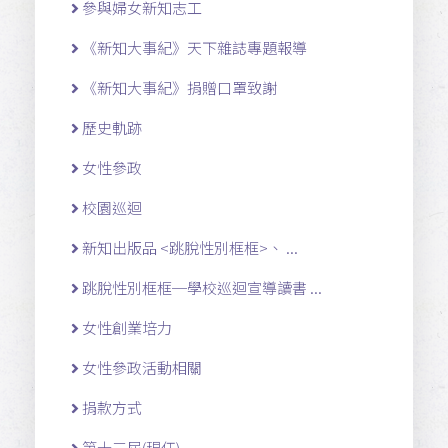
參與婦女新知志工
《新知大事紀》天下雜誌專題報導
《新知大事紀》捐贈口罩致謝
歷史軌跡
女性參政
校園巡迴
新知出版品 <跳脫性別框框>、 ...
跳脫性別框框─學校巡迴宣導讀書 ...
女性創業培力
女性參政活動相關
捐款方式
第十三屆(現任)