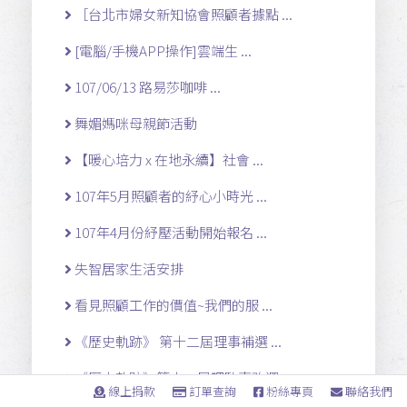
［台北市婦女新知協會照顧者據點 ...
[電腦/手機APP操作]雲端生 ...
107/06/13 路易莎咖啡 ...
舞媚媽咪母親節活動
【暖心培力 x 在地永續】社會 ...
107年5月照顧者的紓心小時光 ...
107年4月份紓壓活動開始報名 ...
失智居家生活安排
看見照顧工作的價值~我們的服 ...
《歷史軌跡》 第十二屆理事補選 ...
《歷史軌跡》第十二屆理監事改選 ...
線上捐款
訂單查詢
粉絲專頁
聯絡我們