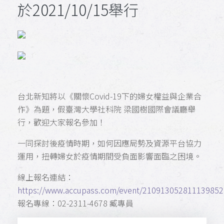
於2021/10/15舉行
台北新知將以《關懷Covid-19下的婦女權益與企業合
作》為題，假臺灣大學社科院 梁國樹國際會議廳舉
行，歡迎大家報名參加！
一同探討後疫情時期，如何因應局勢及資源平台協力
運用，扭轉婦女於疫情期間受負面影響面臨之困境。
線上報名連結：
https://www.accupass.com/event/21091305281113985
報名專線：02-2311-4678 臧專員