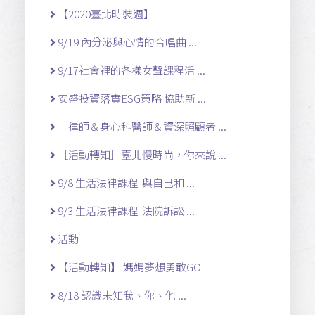
【2020臺北時裝週】
9/19 內分泌與心情的合唱曲 ...
9/17社會裡的各樣女聲課程活 ...
安盛投資落實ESG策略 協助新 ...
「律師＆身心科醫師＆資深照顧者 ...
［活動轉知］臺北慢時尚，你來說 ...
9/8 生活法律課程-與自己和 ...
9/3 生活法律課程-法院訴訟 ...
活動
【活動轉知】 媽媽夢想勇敢GO
8/18 認識未知我、你、他 ...