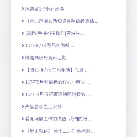
照顧者系列x石頭湯
［台北市婦女新知協會照顧者據點 ...
[電腦/手機APP操作]雲端生 ...
107/06/13 路易莎咖啡 ...
舞媚媽咪母親節活動
【暖心培力 x 在地永續】社會 ...
107年5月照顧者的紓心小時光 ...
107年4月份紓壓活動開始報名 ...
失智居家生活安排
看見照顧工作的價值~我們的服 ...
《歷史軌跡》 第十二屆理事補選 ...