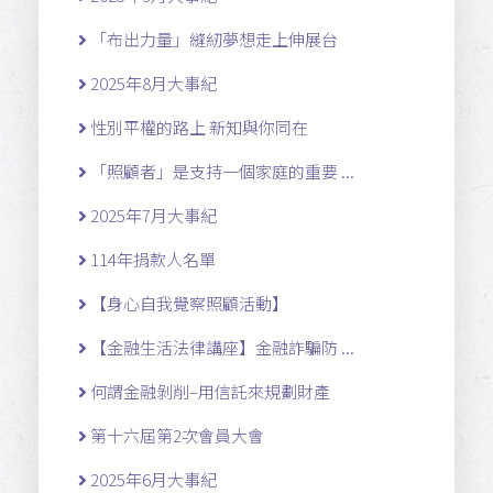
「布出力量」縫紉夢想走上伸展台
2025年8月大事紀
性別平權的路上 新知與你同在
「照顧者」是支持一個家庭的重要 ...
2025年7月大事紀
114年捐款人名單
【身心自我覺察照顧活動】
【金融生活法律講座】金融詐騙防 ...
何謂金融剝削–用信託來規劃財產
第十六屆第2次會員大會
2025年6月大事紀