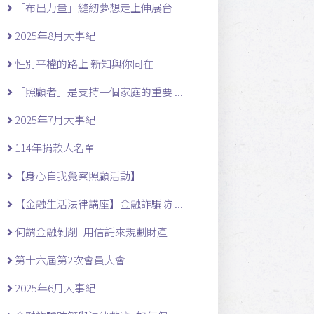
「布出力量」縫紉夢想走上伸展台
2025年8月大事紀
性別平權的路上 新知與你同在
「照顧者」是支持一個家庭的重要 ...
2025年7月大事紀
114年捐款人名單
【身心自我覺察照顧活動】
【金融生活法律講座】金融詐騙防 ...
何謂金融剝削–用信託來規劃財產
第十六屆第2次會員大會
2025年6月大事紀