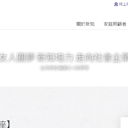
線上
關於新知
家庭照顧者
女人圓夢 新知培力 走向社會企
台北新知 編織女人的夢想
講座】