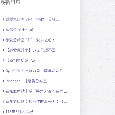
最新訊息
戀愛急診室 EP4｜抱歉，我就 ...
理事長 第十七屆
戀愛急診室 EP3｜愛人之前， ...
【戀愛急診室】EP2.已讀不回 ...
【新知並肩站 Podcast｜ ...
落地生根的照顧力量：南洋姊妹會
Podcast｜【戀愛急診室 ...
新知並肩站｜隱形時薪背後：長照 ...
新知並肩站：撐不住的那一天：那 ...
115年5月大事紀