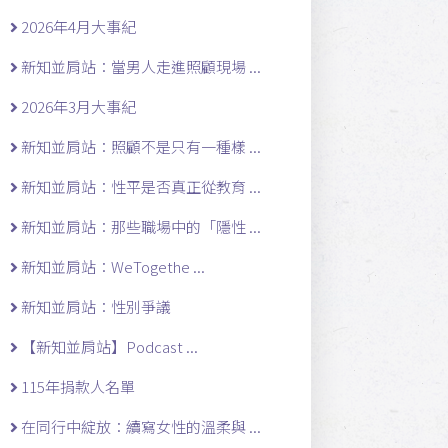
2026年4月大事紀
新知並肩站：當男人走進照顧現場 ...
2026年3月大事紀
新知並肩站：照顧不是只有一種樣 ...
新知並肩站：性平是否真正從教育 ...
新知並肩站：那些職場中的「隱性 ...
新知並肩站：WeTogethe ...
新知並肩站：性別爭議
【新知並肩站】Podcast ...
115年捐款人名單
在同行中綻放：續寫女性的溫柔與 ...