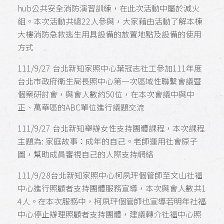
hub公共安全消防演習訓練，在此次活動中屬於滅火
組。本次活動共總22人參與，大家藉由活動了解本棟
大樓消防急救逃生用具設備的放置地點及設備的使用
方式
111/9/27 台北新知家照中心葉冠志社工參加111年度
台北市政府衛生局長照中心第一次區域性聯繫會議暨
個案研討會，與會人數約50位，在本次會議中與中
正、萬華區的ABC單位進行議題交流
111/9/27 台北新知舉辦女性支持團體課程，本次課程
主題為: 家庭故事：成年的自己。老師運用社會原子
圖，幫助成員審視自己的人際支持網絡
111/9/28台北新知家照中心柯夙玶個管師至文山社福
中心進行照顧者支持團體服務宣導，本次與會人數共1
4人。在本次服務中，柯夙玶個管師也宣導若明年社福
中心停止辦理照顧者支持團體，建議轉介社福中心照