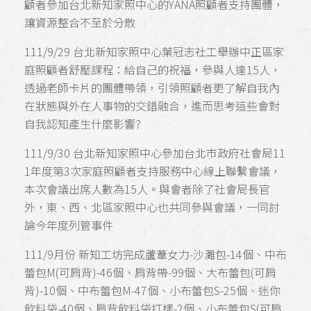
顧者參加台北新知家照中心的YANA照顧者支持團體，
讓資源整合不至於分散
111/9/29 台北新知家照中心葉冠志社工舉辦中正區家
庭照顧者舒壓課程：給自己的祝福，參與人達15人，
透過老師卡片的團體帶領，引領照顧者更了解自我內
在狀態與外在人事物的交錯融合，進而思考這些會對
自我認知產生什麼影響?
111/9/30 台北新知家照中心參加台北市政府社會局11
1年度第3次家庭照顧者支持服務中心線上聯繫會議，
本次會議出席人數為15人。與會者除了社會局長官
外，東、西、北區家照中心也共同參與會議，一同討
論今年度列管事件
111/9月份 新知工坊完成蘆葦女力-沙灘包-14個、中布
蕾包M(可肩背)-46個、肩背帶-99個、大布蕾包(可肩
背)-10個、中布蕾包M-47個、小布蕾包S-25個、迷你
飲料袋-40個、肩背飲料袋打樣-2個、小布蕾包S(可肩