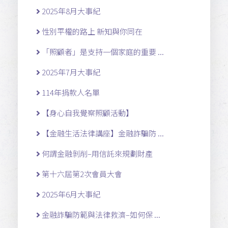
2025年8月大事紀
性別平權的路上 新知與你同在
「照顧者」是支持一個家庭的重要 ...
2025年7月大事紀
114年捐款人名單
【身心自我覺察照顧活動】
【金融生活法律講座】金融詐騙防 ...
何謂金融剝削–用信託來規劃財產
第十六屆第2次會員大會
2025年6月大事紀
金融詐騙防範與法律救濟–如何保 ...