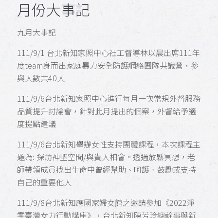
月份大事記
九月大事記
111/9/1 台北新知家照中心社工督導林以晨出席111年
度team身而出家庭暴力安全防護網絡團隊共識營，參
與人數共40人
111/9/6台北新知家照中心進行每月一次常規外督服務
品質提升討論會，針對此月提出的個案，外督給予適
度提點建議
111/9/6台北新知舉辦女性支持團體課程，本次課程主
題為: 探訪神聖空間/與貴人相會。透過放鬆冥想，老
師帶領成員找出生命中曾經幫助、呵護、鼓勵或支持
自己的重要他人
111/9/8台北新知應國家婦女館之邀請參加《2022淨
零臺灣女力行動講座》，台北新知陳芳玲總幹事與新