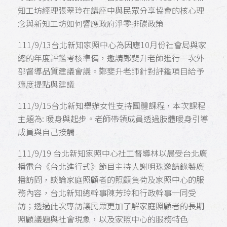
知工坊經理張翠玲在講座中與民眾分享協會的核心理
念與新知工坊如何響應政府淨零排碳政策
111/9/13台北新知家照中心為因應10月份社會局與家
總的年度評鑑考核準備，邀請鄭斐升老師進行一次外
部督導品質建議會議。鄭斐升老師針對評鑑項目給予
適度提點與建議
111/9/15台北新知舉辦女性支持團體課程，本次課程
主題為: 暖身與起步。老師帶領成員透過肢體暖身引導
成員與自己接觸
111/9/19 台北新知家照中心社工督導林以晨受台北廣
播電台《台北進行式》節目主持人謝明珠邀請錄製廣
播訪問，談論家庭照顧者的照顧負荷及家照中心的服
務內容，台北新知總幹事陳芳玲和行政幹事一同受
訪；透過此次專訪讓民眾更加了解家庭照顧者的長期
照顧議題與社會現象，以及家照中心的服務特色