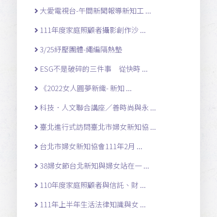
大愛電視台-午間新聞報導新知工 ...
111年度家庭照顧者攝影創作沙 ...
3/25紓壓團體-繩編隔熱墊
ESG不是破碎的三件事 從快時 ...
《2022女人圓夢新織- 新知 ...
科技．人文聯合講座／善時尚與永 ...
臺北進行式訪問臺北市婦女新知協 ...
台北市婦女新知協會111年2月 ...
38婦女節台北新知與婦女站在一 ...
110年度家庭照顧者與信託、財 ...
111年上半年生活法律知識與女 ...