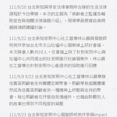
111/9/20 台北新知與惇安法律事務所合辦的生活法律
課程於今日舉辦，本次的主題為「高齡者之監護及輔
助宣告與相關法律議題介紹」，現場學員根據自身問
題與律師踴躍討論。
111/9/22 台北新知家照中心社工督導林以晨與個管師
柯夙玶參加台北市文山社福中心個案線上研討會議，
本次與會人數共38人。在會議上除了針對家防中心與
社福中心共同提出的社安網進行討論個案外，林以晨
社工督導也針對家照中心能提供的協助進行回應
111/9/8 9/22
台北新知家照中心
社工督導林以晨舉辦
信義區照顧者支持團體定期聚會。照顧學長姐團體儼
然成為信義區照顧者另一種精神上紓壓與支持的聚
會，每位照顧者在抒發自我情緒外，也藉由聆聽別人
的故事也得到不同程度的減壓
111/9/23 台北新知家照中心個管師柯夙玶參與impact