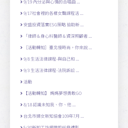
9/19 內分泌與心情的合唱曲 ...
9/17社會裡的各樣女聲課程活 ...
安盛投資落實ESG策略 協助新 ...
「律師＆身心科醫師＆資深照顧者 ...
［活動轉知］臺北慢時尚，你來說 ...
9/8 生活法律課程-與自己和 ...
9/3 生活法律課程-法院訴訟 ...
活動
【活動轉知】 媽媽夢想勇敢GO
8/18 認識未知我、你、他 ...
台北市婦女新知協會109年7月 ...
5/30新知工坊揭牌剪綵典禮影 ...