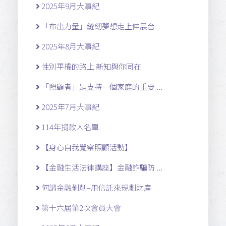
2025年9月大事紀
「布出力量」縫紉夢想走上伸展台
2025年8月大事紀
性別平權的路上 新知與你同在
「照顧者」是支持一個家庭的重要 ...
2025年7月大事紀
114年捐款人名單
【身心自我覺察照顧活動】
【金融生活法律講座】金融詐騙防 ...
何謂金融剝削–用信託來規劃財產
第十六屆第2次會員大會