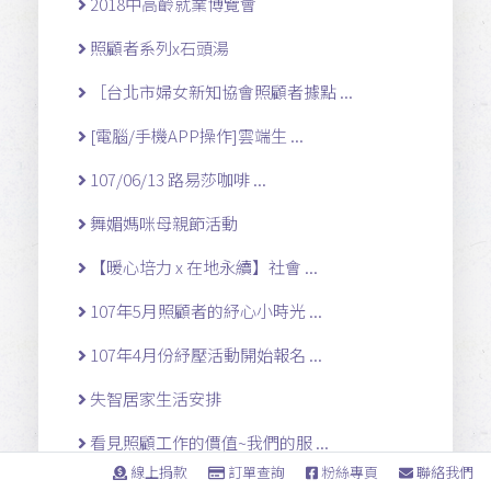
2018中高齡就業博覽會
照顧者系列x石頭湯
［台北市婦女新知協會照顧者據點 ...
[電腦/手機APP操作]雲端生 ...
107/06/13 路易莎咖啡 ...
舞媚媽咪母親節活動
【暖心培力 x 在地永續】社會 ...
107年5月照顧者的紓心小時光 ...
107年4月份紓壓活動開始報名 ...
失智居家生活安排
看見照顧工作的價值~我們的服 ...
線上捐款
訂單查詢
粉絲專頁
聯絡我們
《歷史軌跡》 第十二屆理事補選 ...