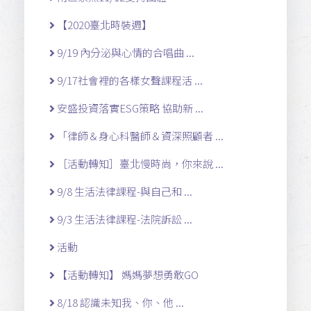
【2020臺北時裝週】
9/19 內分泌與心情的合唱曲 ...
9/17社會裡的各樣女聲課程活 ...
安盛投資落實ESG策略 協助新 ...
「律師＆身心科醫師＆資深照顧者 ...
［活動轉知］臺北慢時尚，你來說 ...
9/8 生活法律課程-與自己和 ...
9/3 生活法律課程-法院訴訟 ...
活動
【活動轉知】 媽媽夢想勇敢GO
8/18 認識未知我、你、他 ...