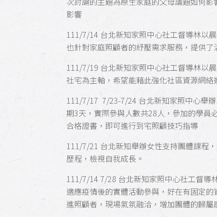
次討論的主題為原生家庭的父母議題如何影
影響
111/7/14 台北新知家照中心社工督導
也針對家庭照顧者的紓壓需求服務，提供了
111/7/19 台北新知家照中心社工督導
社宅為主軸，希望能藉此強化社區資源網絡
111/7/17 7/23-7/24 台北新知家
期3天，實際參與人數共28人，參加的學員
合格證書，即可進行到宅照顧技巧指導
111/7/21 台北新知舉辦女性支持團體
歷程，檢視自我成長。
111/7/14 7/28
台北新知家照中心
社工督導
適應疫情後的實體活動參與，好在有固定的
進照顧者，現場氣氛融洽，增加團體的歸屬