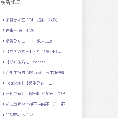
最新訊息
戀愛急診室 EP4｜抱歉，我就 ...
理事長 第十七屆
戀愛急診室 EP3｜愛人之前， ...
【戀愛急診室】EP2.已讀不回 ...
【新知並肩站 Podcast｜ ...
落地生根的照顧力量：南洋姊妹會
Podcast｜【戀愛急診室 ...
新知並肩站｜隱形時薪背後：長照 ...
新知並肩站：撐不住的那一天：那 ...
115年5月大事紀