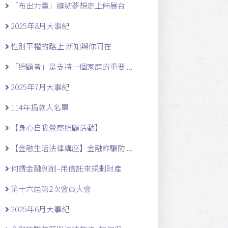
「布出力量」縫紉夢想走上伸展台
2025年8月大事紀
性別平權的路上 新知與你同在
「照顧者」是支持一個家庭的重要 ...
2025年7月大事紀
114年捐款人名單
【身心自我覺察照顧活動】
【金融生活法律講座】金融詐騙防 ...
何謂金融剝削–用信託來規劃財產
第十六屆第2次會員大會
2025年6月大事紀