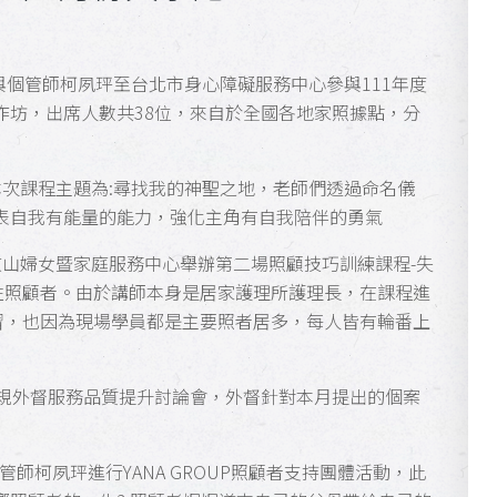
以晨與個管師柯夙玶至台北市身心障礙服務中心參與111年度
作坊，出席人數共38位，來自於全國各地家照據點，分
，本次課程主題為:尋找我的神聖之地，老師們透過命名儀
表自我有能量的能力，強化主角有自我陪伴的勇氣
在文山婦女暨家庭服務中心舉辦第二場照顧技巧訓練課程-失
性照顧者。由於講師本身是居家護理所護理長，在課程進
習，也因為現場學員都是主要照者居多，每人皆有輪番上
規外督服務品質提升討論會，外督針對本月提出的個案
個管師柯夙玶進行YANA GROUP照顧者支持團體活動，此