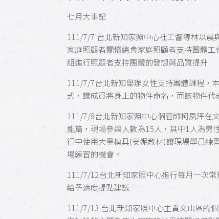
七月大事記
111/7/7 台北新知家照中心社工督導林
家庭照顧者關懷總會家庭照顧者支持團體工
組進行照顧者支持團體的發想與品質提升
111/7/7台北新知舉辦女性支持團體課程
式，讓成員將身上的物件命名，而該物件代
111/7/8台北新知家照中心個管師柯夙玶
能篇，現場參與人數為15人，其中1人為男
行中使用大量模具(安妮教材)讓現場學員練
場練習的機會。
111/7/12
台北新知家照中心
進行每月一次常
給予適度提點建議
111/7/13 台北新知家照中心主責文山區的