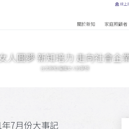
線上
關於新知
家庭照顧者
女人圓夢 新知培力 走向社會企
台北新知 編織女人的夢想
1年7月份大事記