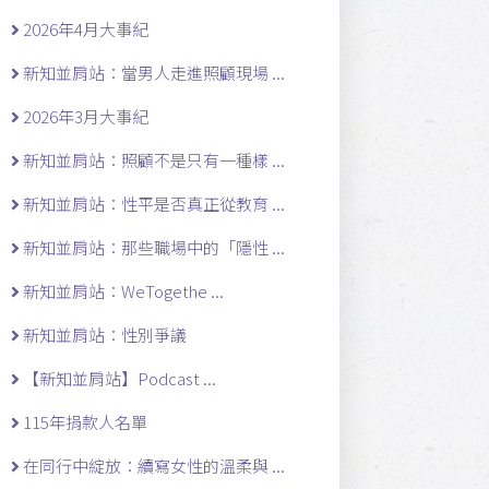
2026年4月大事紀
新知並肩站：當男人走進照顧現場 ...
2026年3月大事紀
新知並肩站：照顧不是只有一種樣 ...
新知並肩站：性平是否真正從教育 ...
新知並肩站：那些職場中的「隱性 ...
新知並肩站：WeTogethe ...
新知並肩站：性別爭議
【新知並肩站】Podcast ...
115年捐款人名單
在同行中綻放：續寫女性的溫柔與 ...