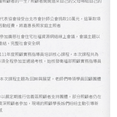
響照顧者的一生? 照顧者娓娓道來自己的父母帶給自己的
林以晨代表協會接受台北市會計師公會捐款10萬元，這筆款項
活動經費，將嘉惠長照家庭主照者
林以晨參加廣慈社會住宅社福資源網絡線上會議，會議主題以
連結，完整社會安全網
照中心舉辦111年度照顧實務指導員培訓核心課程，本次課程共為
必須全程參加並通過考核，始核發衛福部照顧實務指導員
課程，本次課程主題為:回眸與展望，老師們帶領學員回顧團體
林以晨定期進行信義區照顧者支持團體，部分照顧者仍在
資深照顧者參加，現場的照顧學長姊們紛紛主動引導新
感