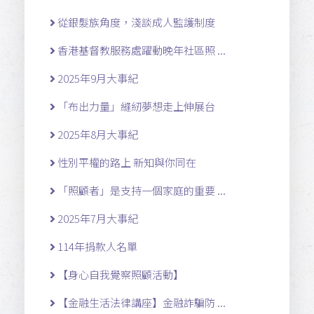
從銀髮族角度，淺談成人監護制度
香港基督教服務處躍動晚年社區照 ...
2025年9月大事紀
「布出力量」縫紉夢想走上伸展台
2025年8月大事紀
性別平權的路上 新知與你同在
「照顧者」是支持一個家庭的重要 ...
2025年7月大事紀
114年捐款人名單
【身心自我覺察照顧活動】
【金融生活法律講座】金融詐騙防 ...