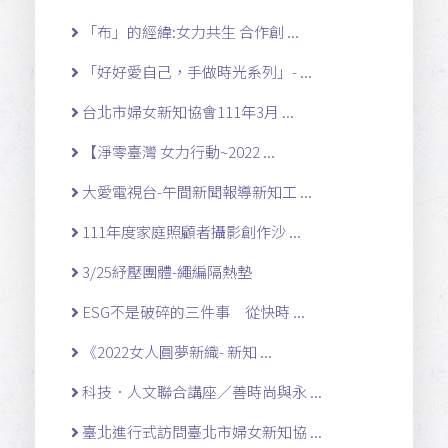
「布」的經緯:女力共生 合作創 ...
「好好愛自己，手做時光系列」- ...
台北市婦女新知協會111年3月 ...
【淨零臺灣 女力行動~2022 ...
大愛電視台-午間新聞報導新知工 ...
111年度家庭照顧者攝影創作沙 ...
3/25紓壓團體-繩編隔熱墊
ESG不是破碎的三件事 從快時 ...
《2022女人圓夢新織- 新知 ...
科技．人文聯合講座／善時尚與永 ...
臺北進行式訪問臺北市婦女新知協 ...