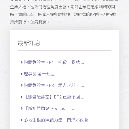
企業人權，從公司治理角度出發，期許企業在追求利潤的同
時，實踐ESG，保障人權與環境權，讓經營的KPI與人權指數
齊步前行，並肩雙贏。
最新訊息
戀愛急診室 EP4｜抱歉，我就 ...
理事長 第十七屆
戀愛急診室 EP3｜愛人之前， ...
【戀愛急診室】EP2.已讀不回 ...
【新知並肩站 Podcast｜ ...
落地生根的照顧力量：南洋姊妹會