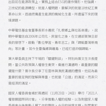
出目前在能源政策上，實務上結合ESG的運作情形。他強調，
21世紀的能源轉型，就是人權問題，要解決的就是18世紀工業
革命以來，透過燃燒產生能源的機械化生產，所遺留下來的環
境課題。
中華電信基金會董事長郭水義就「扎根鄉土與社區串連」，說
明中華電信自2006年公司化、民營化之後，在交通部賀陳旦部
長的發想下，啟動「數位學習、青年志工」與「蹲點臺灣新南
向」等計畫 ，如今全臺偏鄉與離島，已經打造89個蹲點。
葉大華委員主持下午場的「關鍵對談」，特別向曾文生次長提
問，當公共政策與人權發生衝突，需進行溝通時，最重要的關
鍵是什麼？曾次長分享了在雲林與漁民溝通的體悟，他認為最
重要的是足夠的理解與尊重，也就是「公道」的滿足，而非只
是經濟的滿足。
國家人權委員會甫於兩週前（11月23日、24日）舉行「2021人
權發展國際研討會」，分享推動人權的經驗，以及對國家人權
委員會今後推動人權工作的期許。今日的論壇主題，則聚焦於