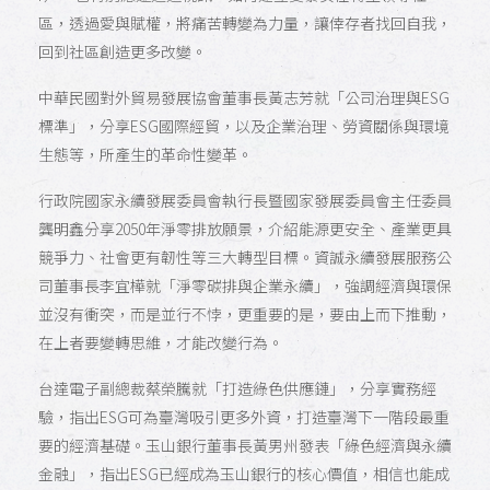
區，透過愛與賦權，將痛苦轉變為力量，讓倖存者找回自我，
回到社區創造更多改變。
中華民國對外貿易發展協會董事長黃志芳就「公司治理與ESG
標準」，分享ESG國際經貿，以及企業治理、勞資關係與環境
生態等，所產生的革命性變革。
行政院國家永續發展委員會執行長暨國家發展委員會主任委員
龔明鑫分享2050年淨零排放願景，介紹能源更安全、產業更具
競爭力、社會更有韌性等三大轉型目標。資誠永續發展服務公
司董事長李宜樺就「淨零碳排與企業永續」，強調經濟與環保
並沒有衝突，而是並行不悖，更重要的是，要由上而下推動，
在上者要變轉思維，才能改變行為。
台達電子副總裁蔡榮騰就「打造綠色供應鏈」，分享實務經
驗，指出ESG可為臺灣吸引更多外資，打造臺灣下一階段最重
要的經濟基礎。玉山銀行董事長黃男州發表「綠色經濟與永續
金融」，指出ESG已經成為玉山銀行的核心價值，相信也能成