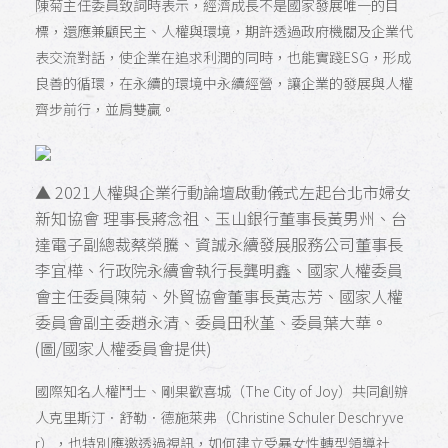
陳菊主任委員致詞時表示，經濟成長不是國家發展唯一的目
標，還應兼顧民主、人權與環境，期許透過政府機關及企業代
表交流對話，使企業在追求利潤的同時，也能實踐ESG，形成
良善的循環，在永續的環境中永續經營，讓企業的發展與人權
齊步前行，並肩雙贏。
▲ 2021人權與企業行動論壇啟動儀式左起台北市婦女
新知協會 理事長蔣念祖、玉山銀行董事長黃男州、台
達電子副總裁蔡榮騰、資誠永續發展服務公司董事長
李宜樺、行政院永續會執行長龔明鑫、國家人權委員
會主任委員陳菊、外貿協會董事長黃志芳、國家人權
委員會副主委趙永清、委員田秋堇、委員葉大華。
(圖/國家人權委員會提供)
國際知名人權鬥士、剛果歡喜城（The City of Joy）共同創辦
人克里斯汀．舒勒．德施萊弗（Christine Schuler Deschryve
r），也特別應邀透過視訊，如何建立受暴女性轉型領導社