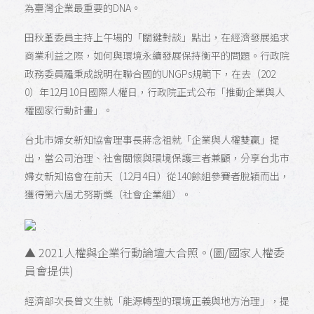
為臺灣企業最重要的DNA。
田秋堇委員主持上午場的「關鍵對談」點出，在經濟發展追求
商業利益之際，如何與環境永續發展保持衡平的問題。行政院
政務委員羅秉成說明在聯合國的UNGPs規範下，在去（202
0）年12月10日國際人權日，行政院正式公布「推動企業與人
權國家行動計畫」。
台北市婦女新知協會理事長蔣念祖就「企業與人權雙贏」提
出，當公司治理、社會關懷與環境保護三者兼顧，分享台北市
婦女新知協會在前天（12月4日）從140餘組參賽者脫穎而出，
獲得第六屆尤努斯獎（社會企業組）。
▲ 2021人權與企業行動論壇大合照。(圖/國家人權委
員會提供)
經濟部次長曾文生就「能源轉型的環境正義與地方治理」，提