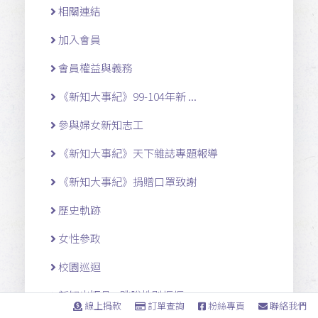
相關連結
加入會員
會員權益與義務
《新知大事紀》99-104年新 ...
參與婦女新知志工
《新知大事紀》天下雜誌專題報導
《新知大事紀》捐贈口罩致謝
歷史軌跡
女性參政
校園巡迴
新知出版品 <跳脫性別框框>、 ...
線上捐款
訂單查詢
粉絲專頁
聯絡我們