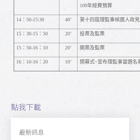
109
年經費預算
14
：
50-15:30
40’
第十四屆理監事候選人政見
15
：
30-15
：
50
20’
投票及監票
15
：
50-16
：
10
20’
開票及監票
16
：
10-16
：
20
10’
閉幕式
~
宣布理監事當選名
點我下載
最新訊息