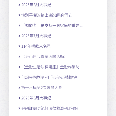
2025年8月大事紀
性別平權的路上 新知與你同在
「照顧者」是支持一個家庭的重要 ...
2025年7月大事紀
114年捐款人名單
【身心自我覺察照顧活動】
【金融生活法律講座】金融詐騙防 ...
何謂金融剝削–用信託來規劃財產
第十六屆第2次會員大會
2025年6月大事紀
金融詐騙防範與法律救濟–如何保 ...