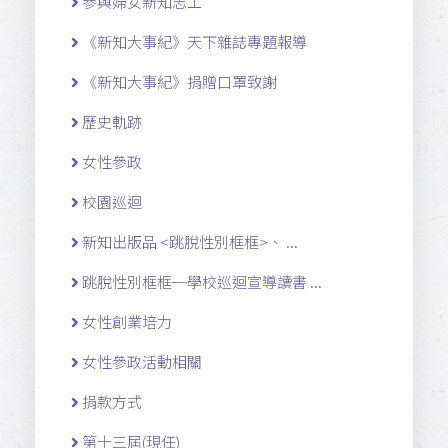
參與婦女新知志工
《新知大事紀》天下雜誌專題報導
《新知大事紀》捐贈口罩致謝
歷史軌跡
女性參政
校園巡迴
新知出版品 <跳脫性別框框>、 ...
跳脫性別框框─學校巡迴宣導讀書 ...
女性創業培力
女性參政活動相關
捐款方式
第十三屆(現任)