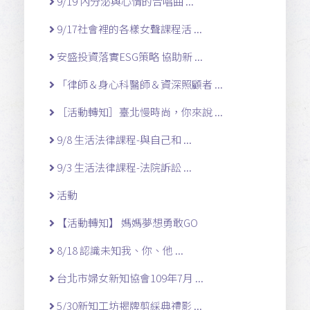
9/19 內分泌與心情的合唱曲 ...
9/17社會裡的各樣女聲課程活 ...
安盛投資落實ESG策略 協助新 ...
「律師＆身心科醫師＆資深照顧者 ...
［活動轉知］臺北慢時尚，你來說 ...
9/8 生活法律課程-與自己和 ...
9/3 生活法律課程-法院訴訟 ...
活動
【活動轉知】 媽媽夢想勇敢GO
8/18 認識未知我、你、他 ...
台北市婦女新知協會109年7月 ...
5/30新知工坊揭牌剪綵典禮影 ...