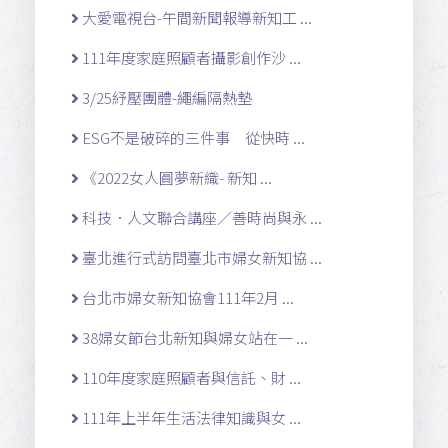
大愛電視台-午間新聞報導新知工 ...
111年度家庭照顧者攝影創作沙 ...
3/25紓壓團體-繩編隔熱墊
ESG不是破碎的三件事 從快時 ...
《2022女人圓夢新織- 新知 ...
科技．人文聯合講座／善時尚與永 ...
臺北進行式訪問臺北市婦女新知協 ...
台北市婦女新知協會111年2月 ...
38婦女節台北新知與婦女站在一 ...
110年度家庭照顧者與信託、財 ...
111年上半年生活法律知識與女 ...