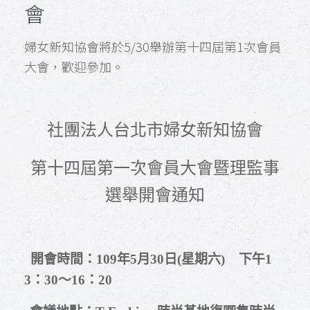
會
婦女新知協會將於5/30舉辦第十四屆第1次會員
大會，歡迎參加。
社團法人台北市婦女新知協會
第十四屆第一次會員大會暨理監事
選舉開會通知
開會時間：
109
年
5
月
30
日
(
星期六
)
下午
1
3
：
30
〜
16
：
20