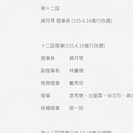
第十二 屆
蔣月琴 理事長 (105.4.16進行改選)
十二屆理事(105.4.16進行改選)
理事長 蔣月琴
副理事長 林麗珊
常務理事 戴秀芬
理事 袁秀慧、沈曼霖、徐文珍、蔣念
候補理事 張一知
第十二屆理事(105.10.28進行補選)