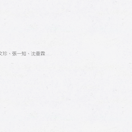
珍、張一知、沈曼霖