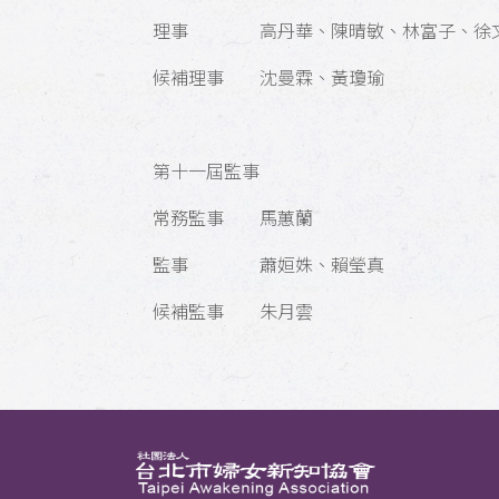
理事 高丹華、陳晴敏、林富子、徐文
候補理事 沈曼霖、黃瓊瑜
第十一屆監事
常務監事 馬蕙蘭
監事 蕭姮姝、賴瑩真
候補監事 朱月雲