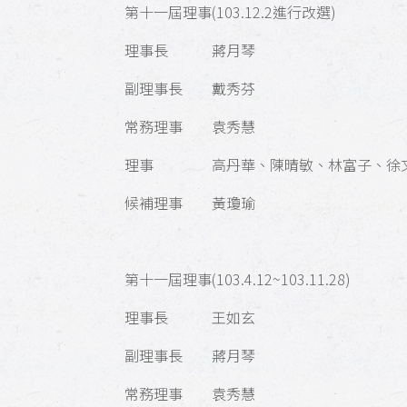
第十一屆理事(103.12.2進行改選)
理事長 蔣月琴
副理事長 戴秀芬
常務理事 袁秀慧
理事 高丹華、陳晴敏、林富子、徐文
候補理事 黃瓊瑜
第十一屆理事(103.4.12~103.11.28)
理事長 王如玄
副理事長 蔣月琴
常務理事 袁秀慧