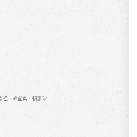
祖、賴瑩真、賴惠珍