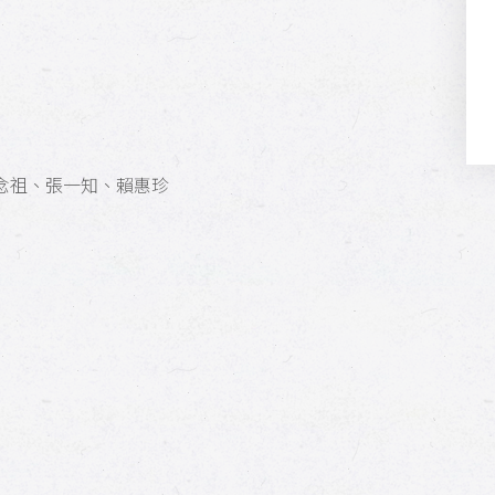
祖、張一知、賴惠珍