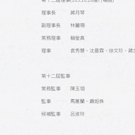
理事長 蔣月琴
副理事長 林麗珊
常務理事 賴瑩真
理事 袁秀慧、沈曼霖、徐文珍、蔣念
第十二屆監事
常務監事 陳玉翎
監事 馬蕙蘭、蕭姮姝
候補監事 呂淑玲