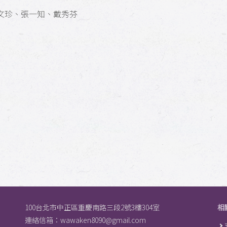
珍、張一知、戴秀芬
100台北市中正區重慶南路三段2號3樓304室
相
連絡信箱：
wawaken8090@gmail.com