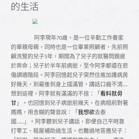
的生活
阿李現年
歲，是一位辛勤工作養家
70
的單親母親，同時也是一位畢業照顧者，先前照
顧洗腎的兒子
年，期間為了兒子的就醫問題疲
5
於奔命；兒子於半年前病逝，至今阿李都還在悲
傷調適階段。阿李回憶起兒子突然住進加護病房
好幾天，到最後到身上插滿管，講話口齒不清
….
想到這裡，阿李就有滿滿的不捨：「
看料就
毋
甘
」。也回憶到兒子病逝前幾天，在病榻前對著
媽媽，用含糊的聲音說：「
我
想欲
去泰
國
」。阿李聽到兒子講話，即便自己平時靠
……
打零工、租屋補助過生活，也難過地答應兒子：