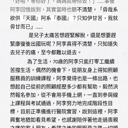
「好啦，等你好了，媽媽就帶你去！」
事後
……
阿李回憶說到，其實當時也聽
不清楚，「
毋哉系
欲供『天國』阿系『泰國』？只知伊甘苦，我就
毋甘而已
」
……
是兒子太痛苦想趕緊解脫，還是想要趕
緊康復後出國玩呢？阿李真得不清楚，只知道失
去兒子的痛，至今都難以退去。
為了生活，
歲的阿李只能打零工繼續
70
苦撐生活。偶然的機會下，從朋友身上得知照顧
服務員的訓練課程，阿李覺得也是一條出路，也
想起自己從前的照顧經歷多少都有幫助，毅然決
然報名參加，從不會用手機上網，一直到參與線
上課程與考試通過，阿李努力地完成階段性目
標，目前正準備進行醫院實習，說到這裡，阿李
興奮地猶如看見希望，也感謝陪伴著他走過喪親